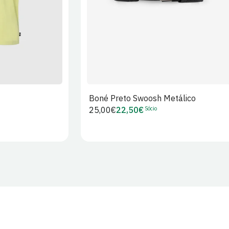
Boné Preto Swoosh Metálico
Sócio
Preço
25,00€
22,50€
Preço
regular
de
Sócio