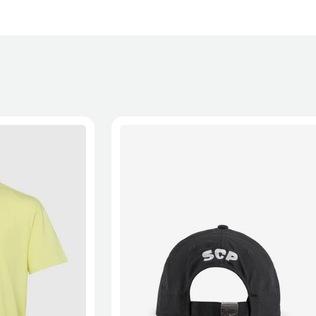
 a recepção da encomenda - aplicam-se
Termos e Condições.
onalizados não podem ser devolvidos.
formações, consulta a página de
Métodos e Custos de Envio
e
XL
2XL
S/M
M/L
L/XL