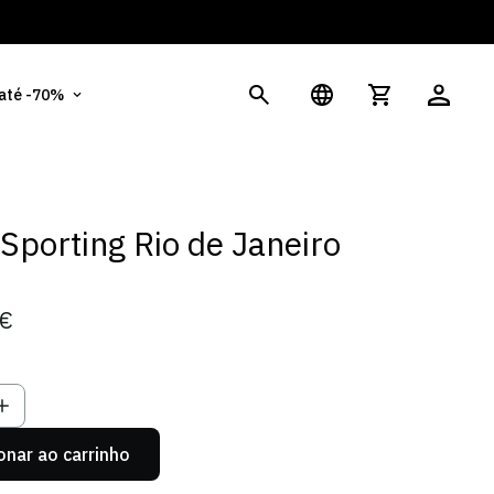
És
 até -70%
 Sporting Rio de Janeiro
9€
onar ao carrinho