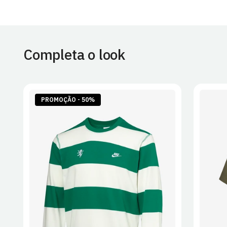
Completa o look
PROMOÇÃO - 50%
S
M
L
XL
2XL