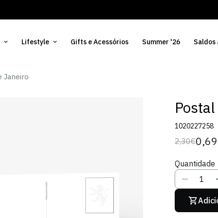
Lifestyle
Gifts e Acessórios
Summer '26
Saldos
e Janeiro
Postal
1020227258
0,6
2,30€
Preço
Preço
regular
de
Quantidade
venda
Adici