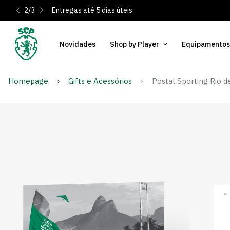
2
/
3
Entregas até 5 dias úteis
Novidades
Shop by Player
Equipamentos
Homepage
Gifts e Acessórios
Postal Sporting Rio d