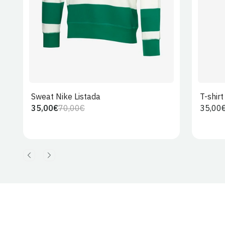
Sweat Nike Listada
T-shir
35,00€
70,00€
Preço
35,00
Preço
Preço
regula
regular
de
venda