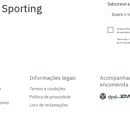
 Sporting
Subscreve a
Ao partilha
de marketin
Para mais i
de Privacid
Informações legais
Acompanha
encomenda
e
Termos e condições
Política de privacidade
envio
Livro de reclamações