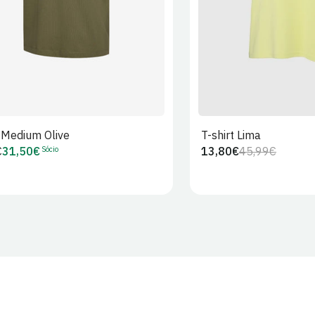
t Medium Olive
T-shirt Lima
Sócio
€
31,50€
13,80€
45,99€
Preço
Preço
Preço
r
de
regular
de
Sócio
venda