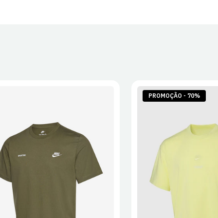
30 dias após
Artigos pers
Para mais in
Devoluções
.
PROMOÇÃO - 70%
S
M
L
XL
2XL
S
M
L