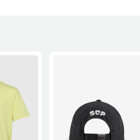
 a recepção da encomenda - aplicam-se
Termos e Condições.
onalizados não podem ser devolvidos.
formações, consulta a página de
Métodos e Custos de Envio
e
XL
2XL
S/M
M/L
L/XL