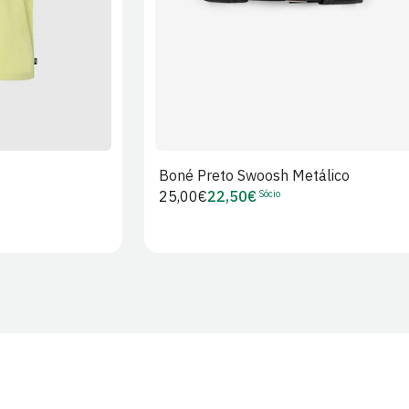
Boné Preto Swoosh Metálico
Sócio
Preço
25,00€
22,50€
Preço
regular
de
Sócio