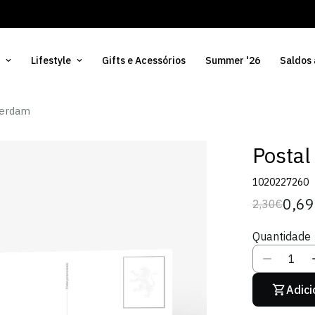
Lifestyle
Gifts e Acessórios
Summer '26
Saldos
terdam
Postal
1020227260
0,6
2,30€
Preço
Preço
regular
de
Quantidade
venda
Adici