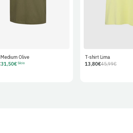
t Medium Olive
T-shirt Lima
Sócio
€
31,50€
13,80€
45,99€
Preço
Preço
Preço
r
de
regular
de
Sócio
venda