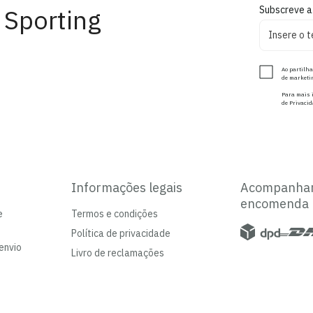
 Sporting
Subscreve a
Ao partilha
de marketin
Para mais i
de Privacid
Informações legais
Acompanha
encomenda
e
Termos e condições
Política de privacidade
envio
Livro de reclamações