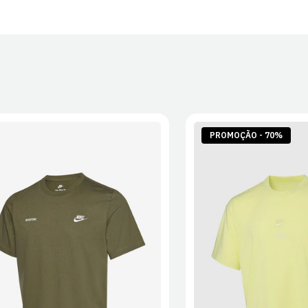
30 dias após
Artigos pers
Para mais in
Devoluções
.
PROMOÇÃO - 70%
S
M
L
XL
2XL
S
M
L