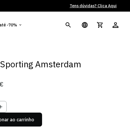
Tens dúvidas? Clica Aqui
Po
 até -70%
 Sporting Amsterdam
9€
onar ao carrinho