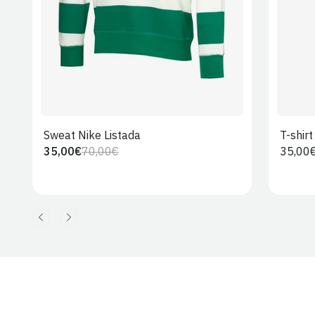
Sweat Nike Listada
T-shir
35,00€
70,00€
Preço
35,00
Preço
Preço
regula
regular
de
venda