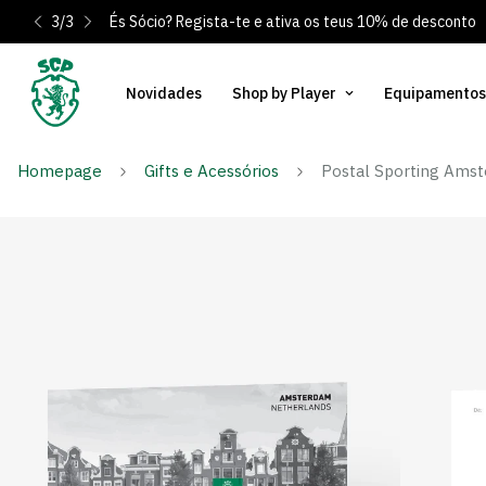
3
/
3
És Sócio? Regista-te e ativa os teus 10% de desconto
Novidades
Shop by Player
Equipamentos
Homepage
Gifts e Acessórios
Postal Sporting Ams