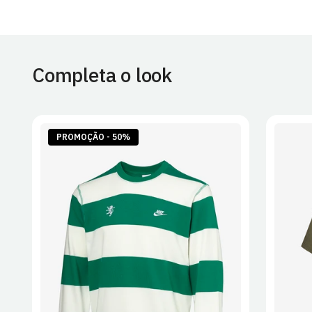
Completa o look
PROMOÇÃO - 50%
S
M
L
XL
2XL