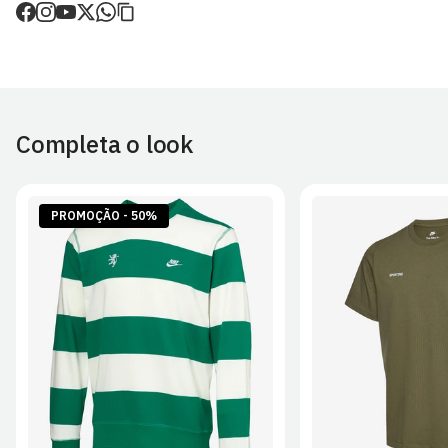
de envio.
O valor dos portes é calculado no checkout.
Devoluções
30 dias após a recepção da encomenda - aplicam-se
Termos e
Condições.
Completa o look
Artigos personalizados não podem ser devolvidos.
Para mais informações, consulta a página de
Métodos e Custos
de Envio
e
Devoluções
.
PROMOÇÃO - 50%
S
M
L
XL
2XL
S
M
L