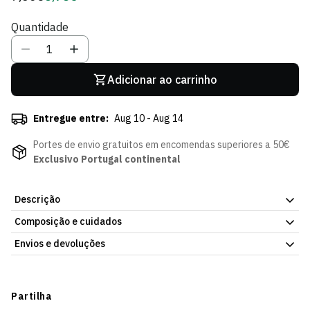
regular
de
Quantidade
Sócio
Adicionar ao carrinho
Entregue entre:
Aug 10 - Aug 14
Portes de envio gratuitos em encomendas superiores a 50€
Exclusivo Portugal continental
Descrição
Composição e cuidados
O Estádio José Alvalade em miniatura no teu chaveiro. O Porta-
chaves Estádio SCP é uma peça que representa a casa de todos
Envios e devoluções
os leões com acabamento metálico de qualidade e o orgulho de
carregar o estádio mais especial do futebol português onde
Envios
quer que vás. Um presente perfeito para qualquer adepto
Prazo estimado de entrega varia consoante o destino e método
Partilha
sportinguista.