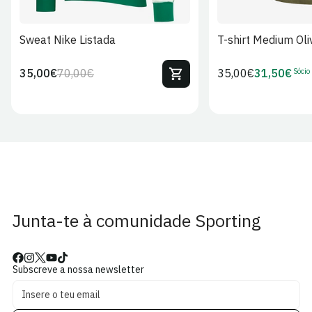
Sweat Nike Listada
T-shirt Medium Oli
Sócio
35,00€
70,00€
Preço
35,00€
31,50€
Preço
Preço
Preço
regular
regular
de
de
venda
Sócio
Junta-te à comunidade Sporting
Subscreve a nossa newsletter