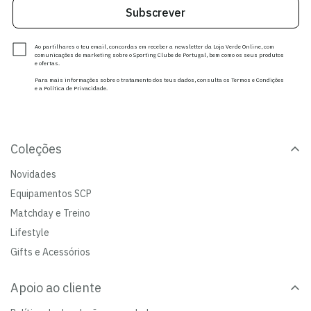
Subscrever
Ao partilhares o teu email, concordas em receber a newsletter da Loja Verde Online, com
comunicações de marketing sobre o Sporting Clube de Portugal, bem como os seus produtos
e ofertas.
Para mais informações sobre o tratamento dos teus dados, consulta os Termos e Condições
e a Política de Privacidade.
Coleções
Novidades
Equipamentos SCP
Matchday e Treino
Lifestyle
Gifts e Acessórios
Apoio ao cliente