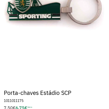
Porta-chaves Estádio SCP
1011011175
7,50€
6,75€
Preço
Sócio
Preço