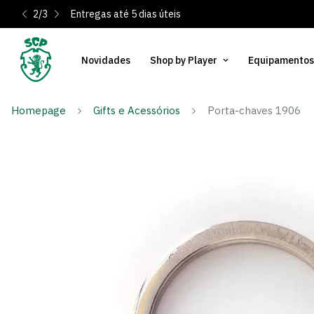
2
/
3
Entregas até 5 dias úteis
Novidades
Shop by Player
Equipamentos
Homepage
Gifts e Acessórios
Porta-chaves 1906