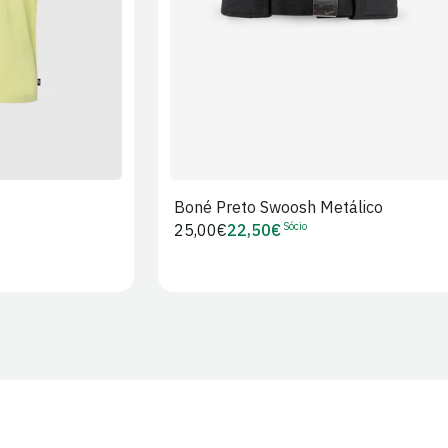
Boné Preto Swoosh Metálico
Sócio
Preço
25,00€
22,50€
Preço
regular
de
Sócio