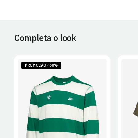
Completa o look
PROMOÇÃO - 50%
S
M
L
XL
2XL