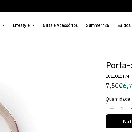
Lifestyle
Gifts e Acessórios
Summer '26
Saldos
Porta
1011011174
7,50€
6,
Preço
Pre
regular
de
Quantidade
Sóci
Not