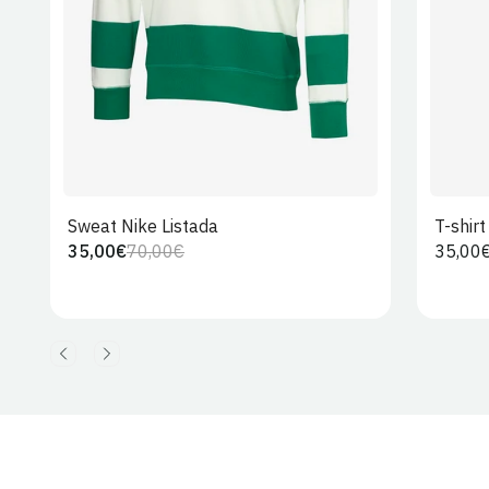
Sweat Nike Listada
T-shir
35,00€
70,00€
Preço
35,00
Preço
Preço
regula
regular
de
venda