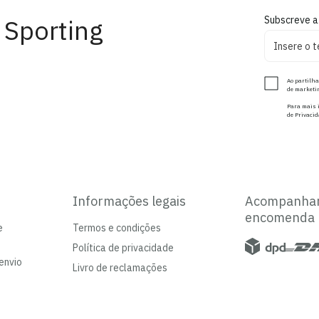
 Sporting
Subscreve a
Ao partilha
de marketin
Para mais i
de Privacid
Informações legais
Acompanha
encomenda
e
Termos e condições
Política de privacidade
envio
Livro de reclamações