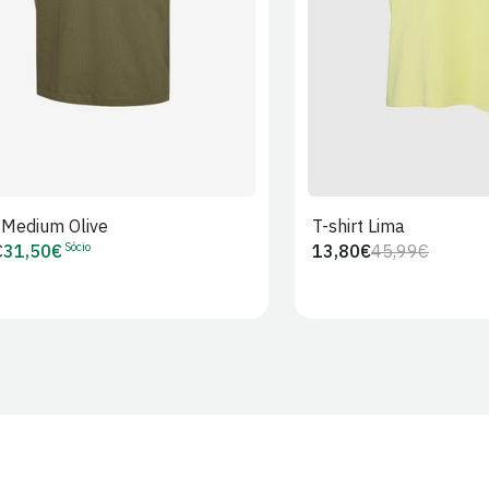
t Medium Olive
T-shirt Lima
Sócio
€
31,50€
13,80€
45,99€
Preço
Preço
Preço
r
de
regular
de
Sócio
venda