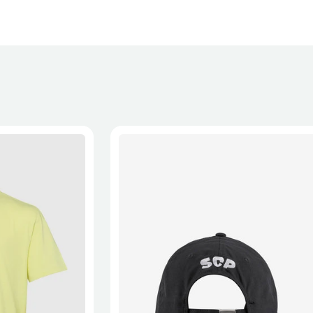
XL
2XL
S/M
M/L
L/XL