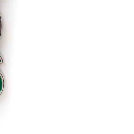
Devoluções
30 dias após
Artigos pers
Para mais in
Devoluções
.