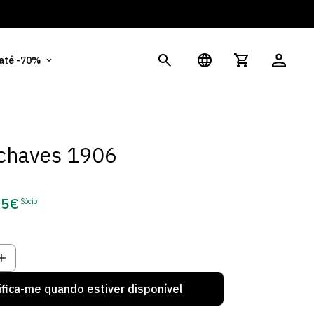
És
 até -70%
-chaves 1906
75€
Sócio
ço
o
ifica-me quando estiver disponível