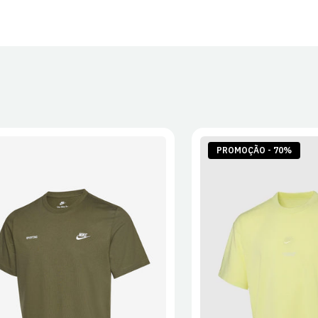
PROMOÇÃO - 70%
S
M
L
XL
2XL
S
M
L