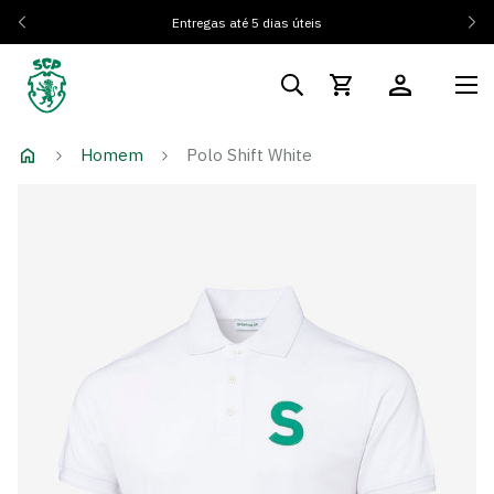
És Sóc
Entregas até 5 dias úteis
Homem
Polo Shift White