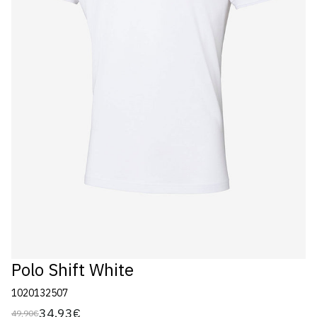
Polo Shift White
1020132507
34,93€
49,90€
Preço
Preço