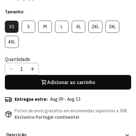
regular
de
Tamanho:
venda
XS
S
M
L
XL
2XL
3XL
Variante
Variante
Variante
Variante
Variante
Variante
Variante
Esgotada
Esgotada
Esgotada
Esgotada
Esgotada
Esgotada
Esgotada
Ou
Ou
Ou
Ou
Ou
Ou
Ou
4XL
Variante
Indisponível
Indisponível
Indisponível
Indisponível
Indisponível
Indisponível
Indisponível
Esgotada
Ou
Quantidade
Indisponível
Adicionar ao carrinho
Entregue entre:
Aug 09 - Aug 13
Portes de envio gratuitos em encomendas superiores a 50€
Exclusivo Portugal continental
Descrição