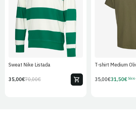
S
M
L
XL
2XL
S
M
L
Sweat Nike Listada
T-shirt Medium Oli
Sócio
35,00€
70,00€
Preço
35,00€
31,50€
Preço
Preço
Preço
regular
regular
de
de
venda
Sócio