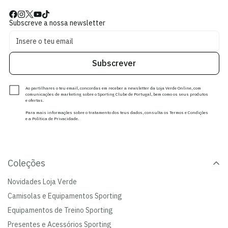
Subscreve a nossa newsletter
Subscrever
Ao partilhares o teu email, concordas em receber a newsletter da Loja Verde Online, com
comunicações de marketing sobre o Sporting Clube de Portugal, bem como os seus produtos
e ofertas.
Para mais informações sobre o tratamento dos teus dados, consulta os Termos e Condições
e a Política de Privacidade.
Coleções
Novidades Loja Verde
Camisolas e Equipamentos Sporting
Equipamentos de Treino Sporting
Presentes e Acessórios Sporting