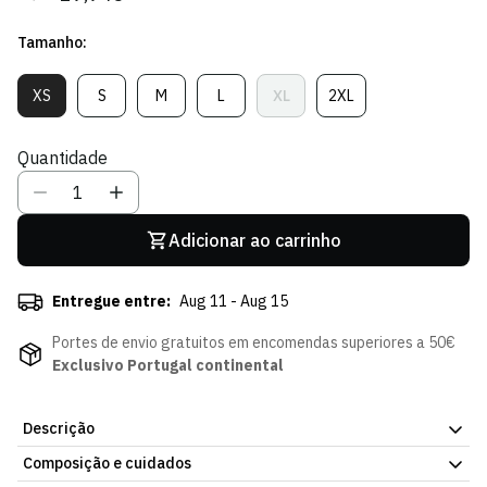
regular
de
Tamanho:
venda
XS
S
M
L
XL
2XL
Variante
Variante
Variante
Variante
Variante
Variante
Esgotada
Esgotada
Esgotada
Esgotada
Esgotada
Esgotada
Ou
Ou
Ou
Ou
Ou
Ou
Quantidade
Indisponível
Indisponível
Indisponível
Indisponível
Indisponível
Indisponível
Adicionar ao carrinho
Entregue entre:
Aug 11 - Aug 15
Portes de envio gratuitos em encomendas superiores a 50€
Exclusivo Portugal continental
Descrição
Composição e cuidados
Descontraído e elegante, o Polo Legacy Mulher do