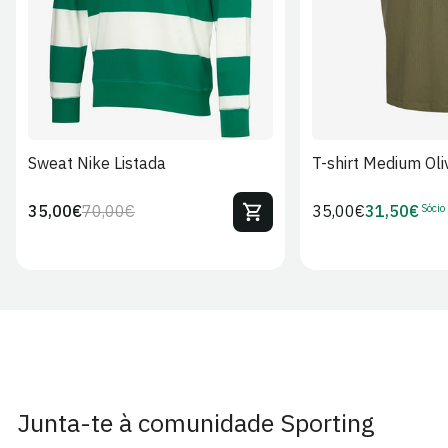
Sweat Nike Listada
T-shirt Medium Oli
Sócio
35,00€
70,00€
Preço
35,00€
31,50€
Preço
Preço
Preço
regular
regular
de
de
venda
Sócio
Junta-te à comunidade Sporting