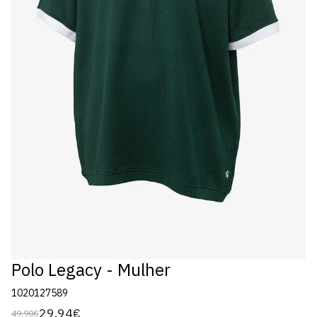
Polo Legacy - Mulher
1020127589
29,94€
49,90€
Preço
Preço