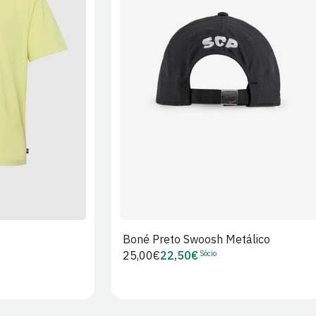
XL
2XL
S/M
M/L
L/XL
Boné Preto Swoosh Metálico
Sócio
Preço
25,00€
22,50€
Preço
regular
de
Sócio