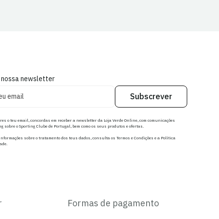
 nossa newsletter
Subscrever
res o teu email, concordas em receber a newsletter da Loja Verde Online, com comunicações
g sobre o Sporting Clube de Portugal, bem como os seus produtos e ofertas.
nformações sobre o tratamento dos teus dados, consulta os Termos e Condições e a Política
ade.
r
Formas de pagamento