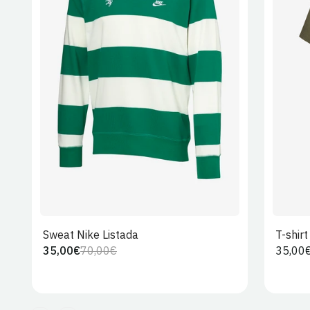
S
M
L
XL
2XL
Sweat Nike Listada
T-shir
35,00€
70,00€
Preço
35,00
Preço
Preço
regula
regular
de
venda