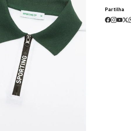
Envios
Partilha
Prazo estima
O valor dos p
Devoluções
30 dias após
Artigos pers
Para mais in
Devoluções
.