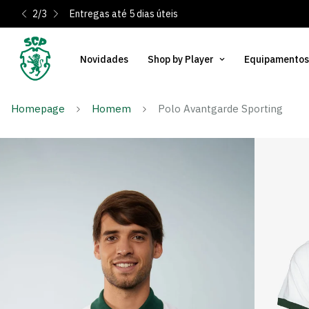
2
/
3
Entregas até 5 dias úteis
Novidades
Shop by Player
Equipamentos
Homepage
Homem
Polo Avantgarde Sporting