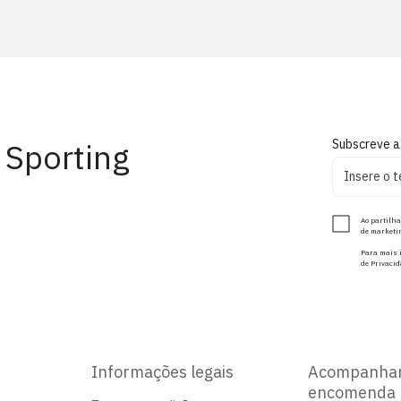
 Sporting
Subscreve a
Ao partilha
de marketin
Para mais i
de Privacid
Informações legais
Acompanha
encomenda