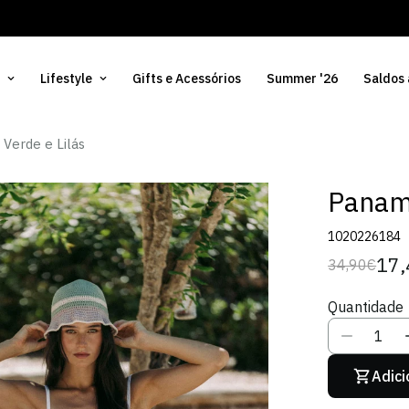
Lifestyle
Gifts e Acessórios
Summer '26
Saldos
Verde e Lilás
Panamá
1020226184
17,
34,90€
Preço
Preço
regular
de
Quantidade
venda
Adici