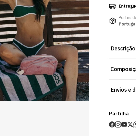
Entregu
Portes d
Portuga
Descrição
Panamá Croch
Composiçã
Material conf
Portugal.
Envios e 
Envios
Partilha
Prazo estima
O valor dos p
Devoluções