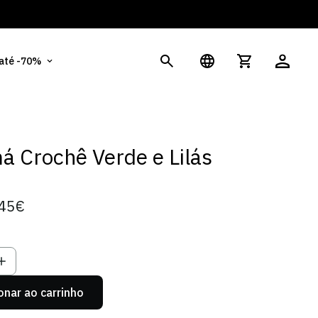
Tens dúvidas? Clica Aqui
Po
 até -70%
 Crochê Verde e Lilás
45€
onar ao carrinho