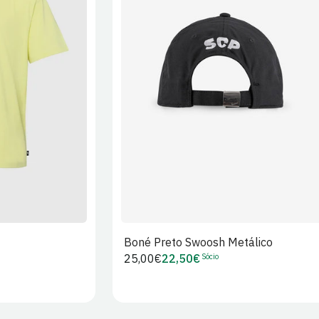
XL
2XL
S/M
M/L
L/XL
Boné Preto Swoosh Metálico
Sócio
Preço
25,00€
22,50€
Preço
regular
de
Sócio