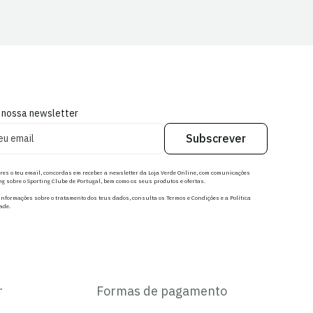
 nossa newsletter
Subscrever
res o teu email, concordas em receber a newsletter da Loja Verde Online, com comunicações
g sobre o Sporting Clube de Portugal, bem como os seus produtos e ofertas.
nformações sobre o tratamento dos teus dados, consulta os Termos e Condições e a Política
ade.
r
Formas de pagamento