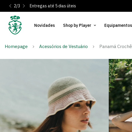
3
/
3
És Sócio? Regista-te e ativa os teus 10% de desconto
Novidades
Shop by Player
Equipamentos
Homepage
Acessórios de Vestuário
Panamá Crochê 