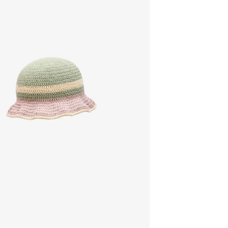
30 dias após
Artigos pers
Para mais in
Devoluções
.