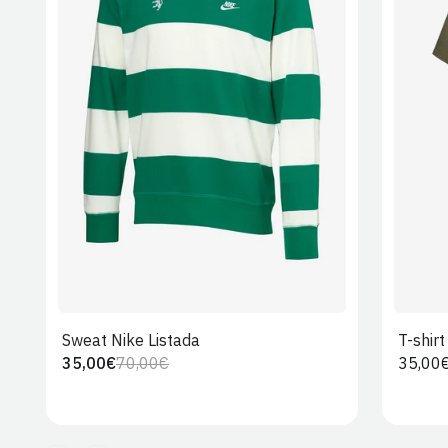
S
M
L
XL
2XL
Sweat Nike Listada
T-shir
35,00€
70,00€
Preço
35,00
Preço
Preço
regula
regular
de
venda