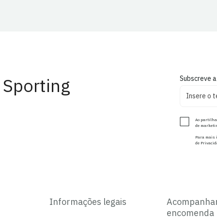
 Sporting
Subscreve a
Ao partilha
de marketin
Para mais i
de Privacid
Informações legais
Acompanha
encomenda