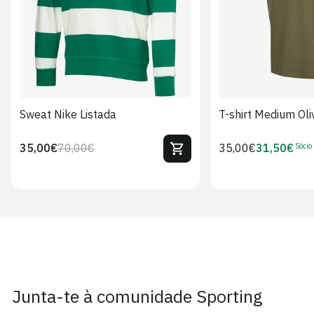
Sweat Nike Listada
T-shirt Medium Oli
Sócio
35,00€
70,00€
Preço
35,00€
31,50€
Preço
Preço
Preço
regular
regular
de
de
venda
Sócio
Junta-te à comunidade Sporting