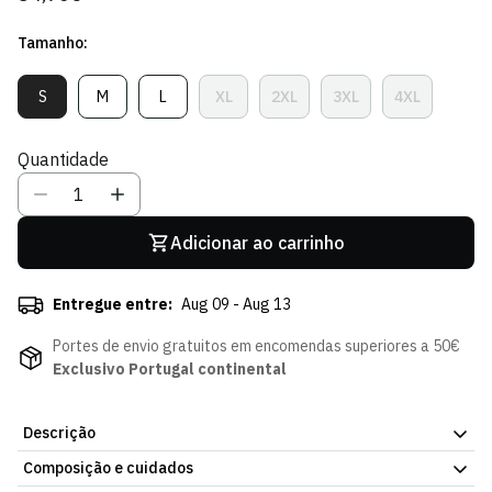
regular
Tamanho:
S
M
L
XL
2XL
3XL
4XL
Variante
Variante
Variante
Variante
Variante
Variante
Variante
Esgotada
Esgotada
Esgotada
Esgotada
Esgotada
Esgotada
Esgotada
Ou
Ou
Ou
Ou
Ou
Ou
Ou
Quantidade
Indisponível
Indisponível
Indisponível
Indisponível
Indisponível
Indisponível
Indisponíve
Adicionar ao carrinho
Entregue entre:
Aug 09 - Aug 13
Portes de envio gratuitos em encomendas superiores a 50€
Exclusivo Portugal continental
Descrição
Composição e cuidados
Celebra a lenda, honra a história.
O
Pack Manuel Fernandes