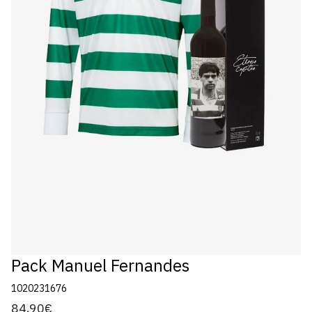
Pack Manuel Fernandes
1020231676
84,90€
Preço