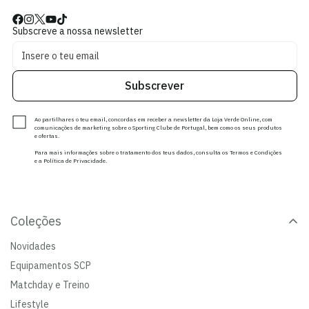
Subscreve a nossa newsletter
Subscrever
Ao partilhares o teu email, concordas em receber a newsletter da Loja Verde Online, com
comunicações de marketing sobre o Sporting Clube de Portugal, bem como os seus produtos
e ofertas.
Para mais informações sobre o tratamento dos teus dados, consulta os Termos e Condições
e a Política de Privacidade.
Coleções
Novidades
Equipamentos SCP
Matchday e Treino
Lifestyle