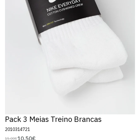
Pack 3 Meias Treino Brancas
2010314721
10,50€
15,00€
Preço
Preço