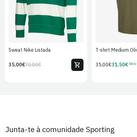
Sweat Nike Listada
T-shirt Medium Oli
Sócio
35,00€
70,00€
Preço
35,00€
31,50€
Preço
Preço
Preço
regular
regular
de
de
venda
Sócio
Junta-te à comunidade Sporting