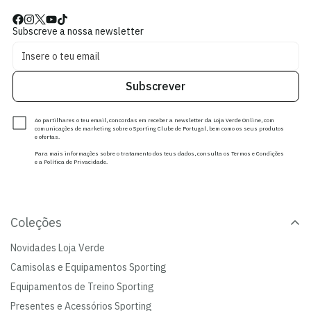
Subscreve a nossa newsletter
Subscrever
Ao partilhares o teu email, concordas em receber a newsletter da Loja Verde Online, com
comunicações de marketing sobre o Sporting Clube de Portugal, bem como os seus produtos
e ofertas.
Para mais informações sobre o tratamento dos teus dados, consulta os Termos e Condições
e a Política de Privacidade.
Coleções
Novidades Loja Verde
Camisolas e Equipamentos Sporting
Equipamentos de Treino Sporting
Presentes e Acessórios Sporting