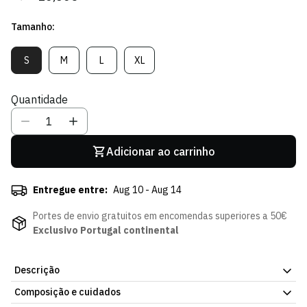
regular
de
Tamanho:
venda
S
M
L
XL
Variante
Variante
Variante
Variante
Esgotada
Esgotada
Esgotada
Esgotada
Ou
Ou
Ou
Ou
Quantidade
Indisponível
Indisponível
Indisponível
Indisponível
Adicionar ao carrinho
Entregue entre:
Aug 10 - Aug 14
Portes de envio gratuitos em encomendas superiores a 50€
Exclusivo Portugal continental
Descrição
Composição e cuidados
Pack 3 Meias Treino Brancas, com o emblema do Sporting Clube