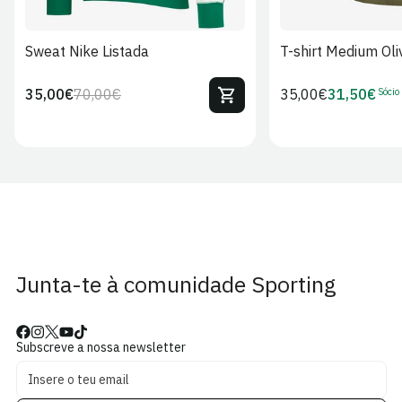
Sweat Nike Listada
T-shirt Medium Oli
Sócio
35,00€
70,00€
Preço
35,00€
31,50€
Preço
Preço
Preço
regular
regular
de
de
venda
Sócio
Junta-te à comunidade Sporting
Subscreve a nossa newsletter