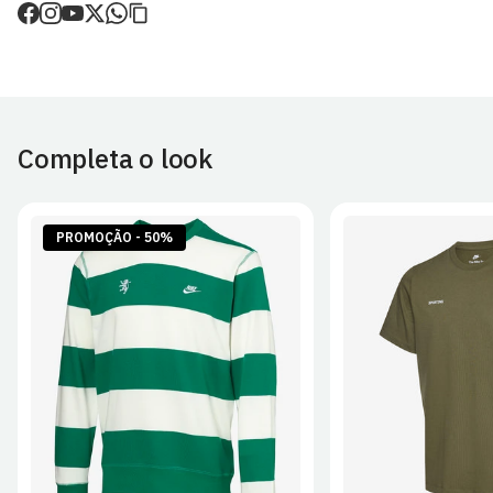
de envio.
O valor dos portes é calculado no checkout.
Devoluções
30 dias após a recepção da encomenda - aplicam-se
Termos e
Condições.
Completa o look
Artigos personalizados não podem ser devolvidos.
Para mais informações, consulta a página de
Métodos e Custos
de Envio
e
Devoluções
.
PROMOÇÃO - 50%
S
M
L
XL
2XL
S
M
L