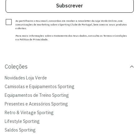
Subscrever
Ao partilhares o teu email, concordas em receber a newsletter da Loja Verde Online, com
comunicações de marketing sobre o Sporting Clube de Portugal, bem como os seus produtos
e ofertas.
Para mais informações sobre o tratamento dos teus dados, consulta os Termos e Condições
e a Política de Privacidade.
Coleções
Novidades Loja Verde
Camisolas e Equipamentos Sporting
Equipamentos de Treino Sporting
Presentes e Acessórios Sporting
Retro & Vintage Sporting
Lifestyle Sporting
Saldos Sporting