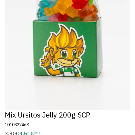
Mix Ursitos Jelly 200g SCP
1010327468
3,90€
3,51€
Preço
Sócio
Preço