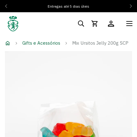
Entregas até 5 dias úteis
Gifts e Acessórios
Mix Ursitos Jelly 200g SCP