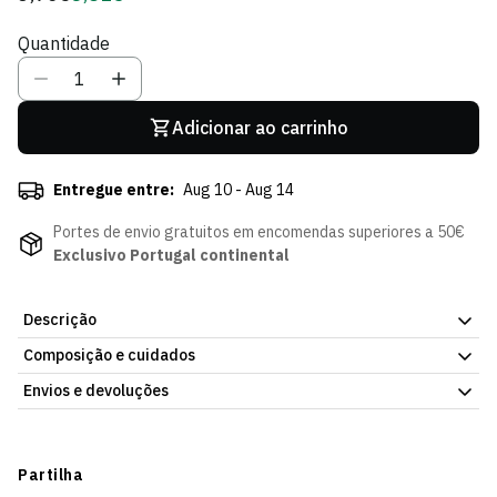
regular
de
Quantidade
Sócio
Adicionar ao carrinho
Entregue entre:
Aug 10 - Aug 14
Portes de envio gratuitos em encomendas superiores a 50€
Exclusivo Portugal continental
Descrição
Composição e cuidados
Os ursitos jelly em versão família. O Mix Ursitos Jelly 200g do
Sporting CP é a embalagem maior para quem quer mais de tudo:
Envios e devoluções
mais ursinhos, mais sabores, mais momentos doces com o
orgulho do clube. Perfeito para partilhar com a família ou os
Envios
amigos durante os jogos do Sporting.
Prazo estimado de entrega varia consoante o destino e método
Partilha