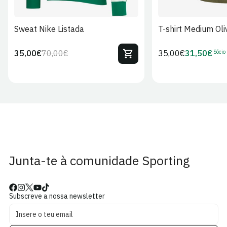
Sweat Nike Listada
T-shirt Medium Oli
Sócio
35,00€
70,00€
Preço
35,00€
31,50€
Preço
Preço
Preço
regular
regular
de
de
venda
Sócio
Junta-te à comunidade Sporting
Subscreve a nossa newsletter