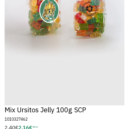
Mix Ursitos Jelly 100g SCP
1010327462
2,40€
2,16€
Preço
Sócio
Preço