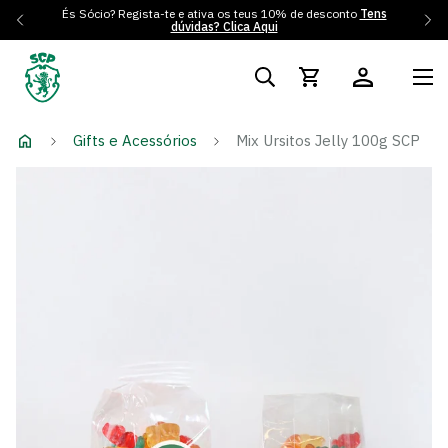
És Sócio? Regista-te e ativa os teus 10% de desconto
Tens
dúvidas? Clica Aqui
Gifts e Acessórios
Mix Ursitos Jelly 100g SCP