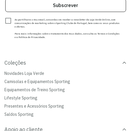
Subscrever
Ao partilhares o teu email, concordas em receber a newsletter da Loja Verde Online, com
comunicações de marketing sobre o Sporting Clube de Portugal, bem como os seus produtos
e ofertas.
Para mais informações sobre o tratamento dos teus dados, consulta os Termos e Condições
e a Política de Privacidade.
Coleções
Novidades Loja Verde
Camisolas e Equipamentos Sporting
Equipamentos de Treino Sporting
Lifestyle Sporting
Presentes e Acessórios Sporting
Saldos Sporting
Apoio ao cliente