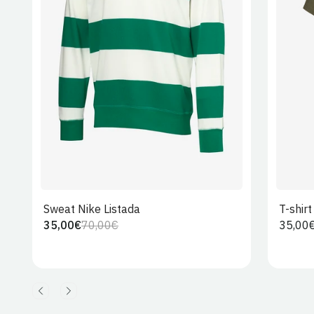
S
M
L
XL
2XL
Sweat Nike Listada
T-shir
35,00€
70,00€
Preço
35,00
Preço
Preço
regula
regular
de
venda