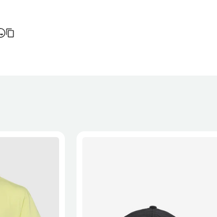
do de entrega varia consoante o destino e método de envio.
ortes é calculado no checkout.
 a recepção da encomenda - aplicam-se
Termos e Condições.
onalizados não podem ser devolvidos.
formações, consulta a página de
Métodos e Custos de Envio
e