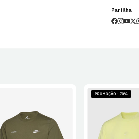
Envios
Partilha
Prazo estima
O valor dos p
Devoluções
30 dias após
Artigos pers
Para mais in
Devoluções
.
PROMOÇÃO - 70%