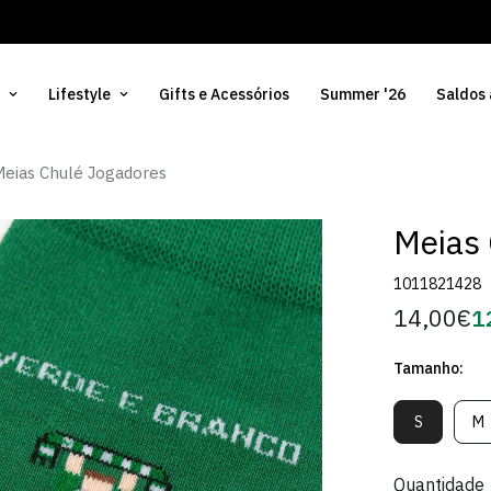
Lifestyle
Gifts e Acessórios
Summer '26
Saldos
Meias Chulé Jogadores
Meias 
1011821428
14,00€
1
Preço
Pr
regular
d
Tamanho:
Só
S
M
Variante
V
Esgotada
E
Ou
O
Quantidade
Indisponív
In