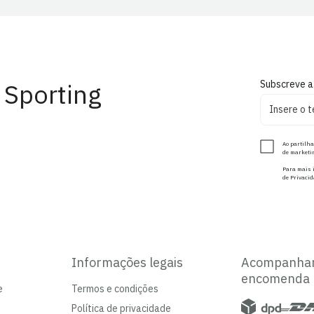
 Sporting
Subscreve a
Ao partilha
de marketin
Para mais i
de Privacid
Informações legais
Acompanha
encomenda
e
Termos e condições
Política de privacidade