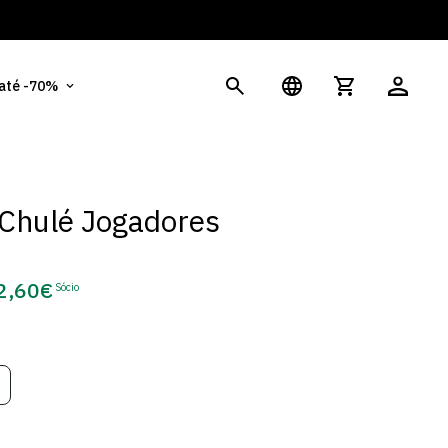
És
 até -70%
Chulé Jogadores
2,60€
Sócio
eço
e
cio
ariante
sgotada
u
el
disponível