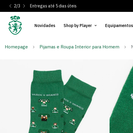
2
/
3
Entregas até 5 dias úteis
Novidades
Shop by Player
Equipamentos
Homepage
Pijamas e Roupa Interior para Homem