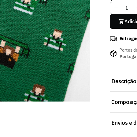
Adici
Entregu
Portes d
Portuga
Descrição
Meias Chulé J
Composiçã
uso diário. Di
Envios e 