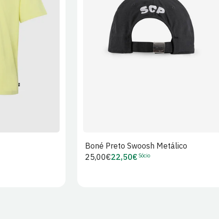
XL
2XL
S/M
M/L
L/XL
Boné Preto Swoosh Metálico
Sócio
Preço
25,00€
22,50€
Preço
regular
de
Sócio