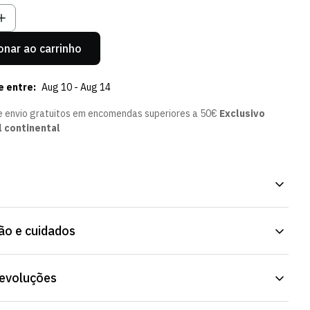
onar ao carrinho
e entre:
Aug 10 - Aug 14
e envio gratuitos em encomendas superiores a 50€
Exclusivo
l continental
ogadores, acessório da Loja Verde Online. Peça confortável, para
o e cuidados
sponível na Loja Verde Online.
devoluções