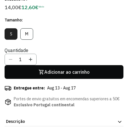
14,00€
12,60€
Preço
Sócio
Preço
regular
de
Tamanho:
Sócio
S
M
Variante
Variante
Esgotada
Esgotada
Ou
Ou
Quantidade
Indisponível
Indisponível
Adicionar ao carrinho
Entregue entre:
Aug 13 - Aug 17
Portes de envio gratuitos em encomendas superiores a 50€
Exclusivo Portugal continental
Descrição