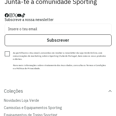
Junta-te à comunidade Sporting
Subscreve a nossa newsletter
Subscrever
Ao partilhares o teu email, concordas em receber a newsletter da Loja Verde Online, com
comunicações de marketing sobre o Sporting Clube de Portugal, bem como os seus produtos
e ofertas.
Para mais informações sobre o tratamento dos teus dados, consulta os Termos e Condições
e a Política de Privacidade.
Coleções
Novidades Loja Verde
Camisolas e Equipamentos Sporting
Equipamentos de Treino Sporting