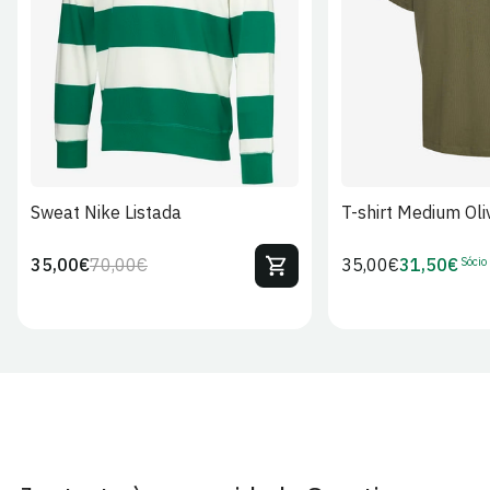
S
M
L
XL
2XL
S
M
L
Sweat Nike Listada
T-shirt Medium Oli
Sócio
35,00€
70,00€
Preço
35,00€
31,50€
Preço
Preço
Preço
regular
regular
de
de
venda
Sócio