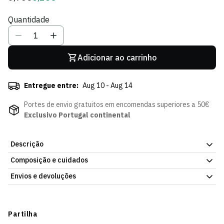
regular
de
Quantidade
Sócio
Adicionar ao carrinho
Entregue entre:
Aug 10 - Aug 14
Portes de envio gratuitos em encomendas superiores a 50€
Exclusivo Portugal continental
Descrição
Composição e cuidados
A Meia de Natal do Sporting CP é o acessório festivo que não
pode faltar na época natalícia de qualquer adepto leão. Com o
Envios e devoluções
design oficial do clube para pendurar na lareira ou usar como
decoração, é a prenda mais original para colocar debaixo da
Envios
árvore com muito orgulho verde e branco.
Prazo estimado de entrega varia consoante o destino e método
Partilha