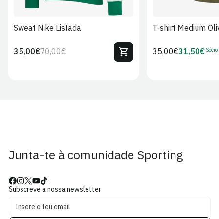
Sweat Nike Listada
T-shirt Medium Oli
Sócio
35,00€
70,00€
Preço
35,00€
31,50€
Preço
Preço
Preço
regular
regular
de
de
venda
Sócio
Junta-te à comunidade Sporting
Subscreve a nossa newsletter