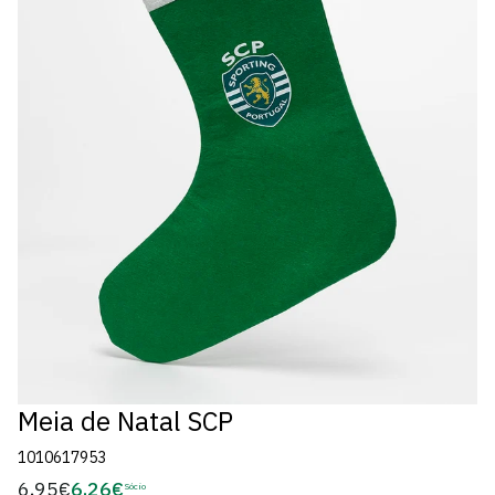
Meia de Natal SCP
1010617953
6,95€
6,26€
Preço
Sócio
Preço