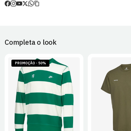
de envio.
O valor dos portes é calculado no checkout.
Devoluções
30 dias após a recepção da encomenda - aplicam-se
Termos e
Condições.
Completa o look
Artigos personalizados não podem ser devolvidos.
Para mais informações, consulta a página de
Métodos e Custos
de Envio
e
Devoluções
.
PROMOÇÃO - 50%
S
M
L
XL
2XL
S
M
L