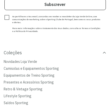
Subscrever
Ao partilhares o teu email, concordas em receber a newsletter da Loja Verde Online, com
comunicações de marketing sobre o Sporting Clube de Portugal, bem como os seus produtos
e ofertas.
Para mais informações sobre o tratamento dos teus dados, consulta os Termos e Condições
e a Política de Privacidade.
Coleções
Novidades Loja Verde
Camisolas e Equipamentos Sporting
Equipamentos de Treino Sporting
Presentes e Acessórios Sporting
Retro & Vintage Sporting
Lifestyle Sporting
Saldos Sporting