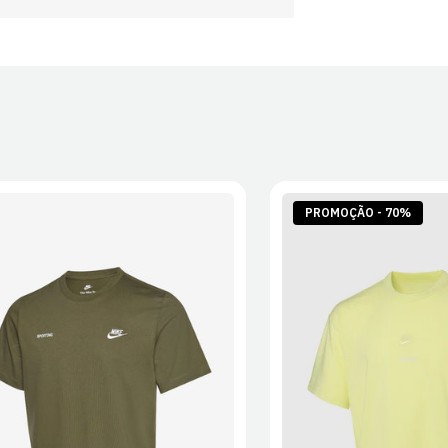
PROMOÇÃO - 70%
S
M
L
XL
2XL
S
M
L