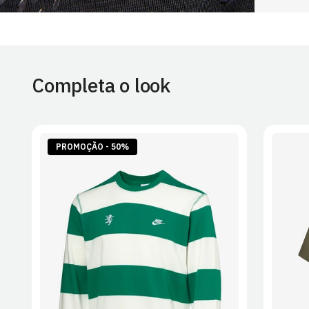
Completa o look
PROMOÇÃO - 50%
S
M
L
XL
2XL