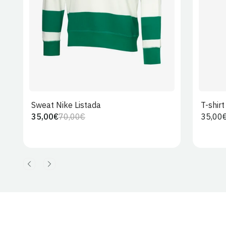
Sweat Nike Listada
T-shir
35,00€
70,00€
Preço
35,00
Preço
Preço
regula
regular
de
venda