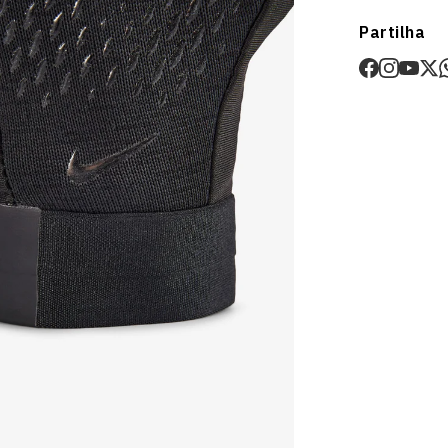
Envios
Partilha
Prazo estima
O valor dos p
Devoluções
30 dias após
Artigos pers
Para mais in
Devoluções
.