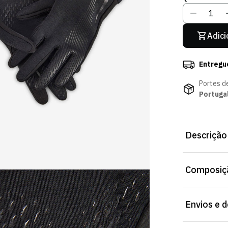
Adici
Entregu
Portes d
Portuga
Descrição
Luvas Aquecim
Composiçã
para uso diár
Material: 62%
Envios e 