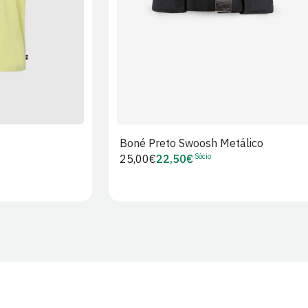
Boné Preto Swoosh Metálico
Sócio
Preço
25,00€
22,50€
Preço
regular
de
Sócio