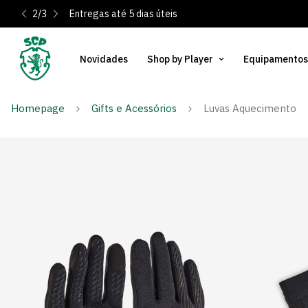
2
/
3
Entregas até 5 dias úteis
Novidades
Shop by Player
Equipamentos
Homepage
Gifts e Acessórios
Luvas Aquecimento