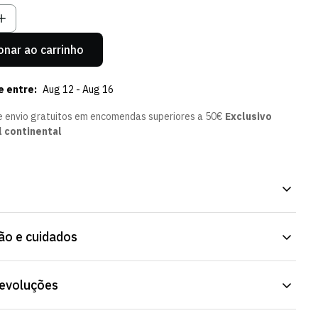
onar ao carrinho
e entre:
Aug 12 - Aug 16
e envio gratuitos em encomendas superiores a 50€
Exclusivo
l continental
ento. Um pormenor simples para o dia a dia. Peça confortável,
o e cuidados
io. Disponível na Loja Verde Online.
 poliéster
devoluções