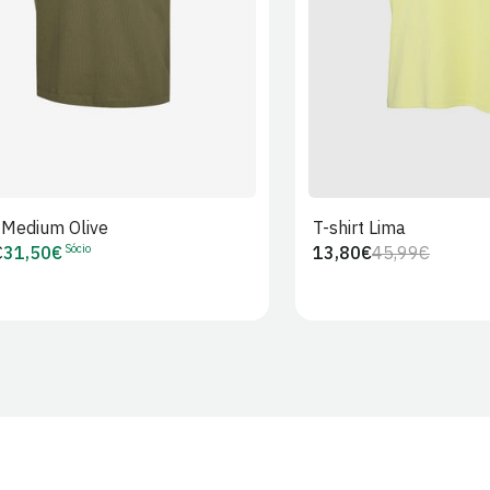
t Medium Olive
T-shirt Lima
Sócio
€
31,50€
13,80€
45,99€
Preço
Preço
Preço
r
de
regular
de
Sócio
venda