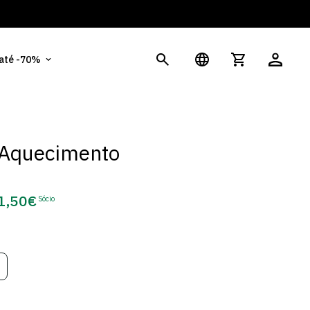
És
 até -70%
 Aquecimento
1,50€
Sócio
eço
e
cio
ariante
sgotada
u
el
disponível