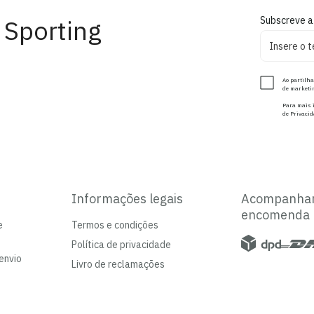
 Sporting
Subscreve a
Ao partilha
de marketin
Para mais i
de Privacid
Informações legais
Acompanha
encomenda
e
Termos e condições
Política de privacidade
envio
Livro de reclamações