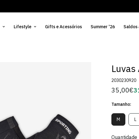
Lifestyle
Gifts e Acessórios
Summer '26
Saldos
Luvas
2030230920
35,00€
3
Preço
Pr
regular
d
Tamanho:
Só
M
L
Variante
V
Esgotada
E
Ou
O
Quantidade
Indisponív
In