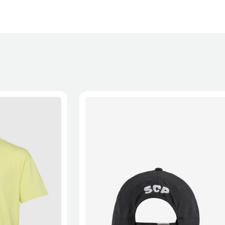
XL
2XL
S/M
M/L
L/XL