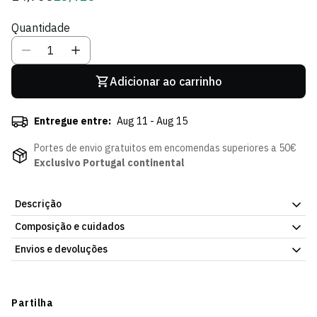
regular
de
Quantidade
Sócio
Adicionar ao carrinho
Entregue entre:
Aug 11 - Aug 15
Portes de envio gratuitos em encomendas superiores a 50€
Exclusivo Portugal continental
Descrição
Composição e cuidados
Lenço em Musseline Jubas, com o emblema do Sporting Clube de
Portugal. Corte que facilita a troca de roupa. Já disponível na
Envios e devoluções
Loja Verde Online.
Envios
Prazo estimado de entrega varia consoante o destino e método
Partilha