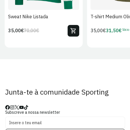
Sweat Nike Listada
T-shirt Medium Oli
Sócio
35,00€
70,00€
Preço
35,00€
31,50€
Preço
Preço
Preço
regular
regular
de
de
venda
Sócio
Junta-te à comunidade Sporting
Subscreve a nossa newsletter