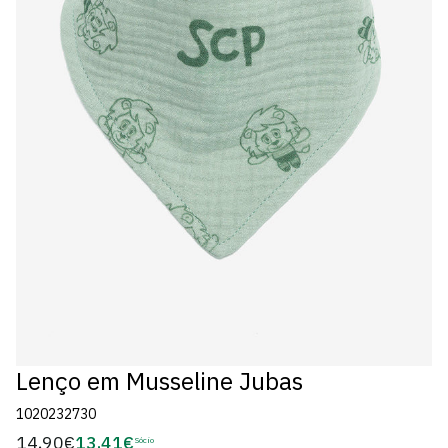
Lenço em Musseline Jubas
1020232730
14,90€
13,41€
Preço
Sócio
Preço