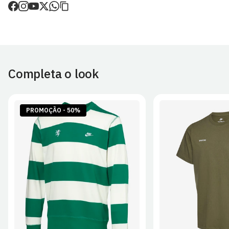
de envio.
O valor dos portes é calculado no checkout.
Devoluções
30 dias após a recepção da encomenda - aplicam-se
Termos e
Condições.
Completa o look
Artigos personalizados não podem ser devolvidos.
Para mais informações, consulta a página de
Métodos e Custos
de Envio
e
Devoluções
.
PROMOÇÃO - 50%
S
M
L
XL
2XL
S
M
L