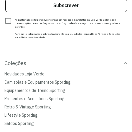
Subscrever
Ao partilhares o teu email, concordas em receber a newsletter da Loja Verde Online, com
comunicações de marketing sobre o Sporting Clube de Portugal, bem como os seus produtos
e ofertas.
Para mais informações sobre o tratamento dos teus dados, consulta os Termos e Condições
e a Política de Privacidade.
Coleções
Novidades Loja Verde
Camisolas e Equipamentos Sporting
Equipamentos de Treino Sporting
Presentes e Acessórios Sporting
Retro & Vintage Sporting
Lifestyle Sporting
Saldos Sporting