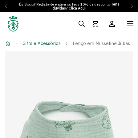
És Sócio? Regista-te e ativa os teus 10% de desconto
Tens
dúvidas? Clica Aqui
Gifts e Acessórios
Lenço em Musseline Jubas