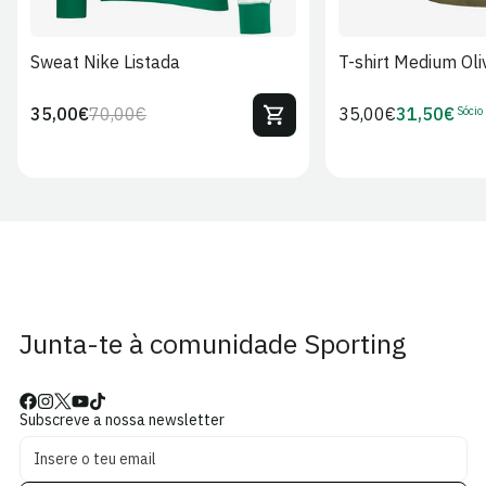
Sweat Nike Listada
T-shirt Medium Oli
Sócio
35,00€
70,00€
Preço
35,00€
31,50€
Preço
Preço
Preço
regular
regular
de
de
venda
Sócio
Junta-te à comunidade Sporting
Subscreve a nossa newsletter