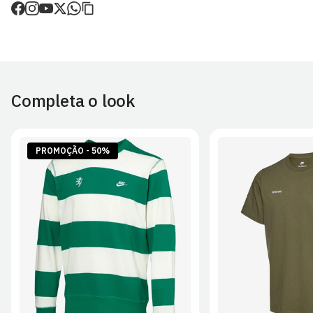
de envio.
O valor dos portes é calculado no checkout.
Devoluções
30 dias após a recepção da encomenda - aplicam-se
Termos e
Condições.
Completa o look
Artigos personalizados não podem ser devolvidos.
Para mais informações, consulta a página de
Métodos e Custos
de Envio
e
Devoluções
.
PROMOÇÃO - 50%
S
M
L
XL
2XL
S
M
L