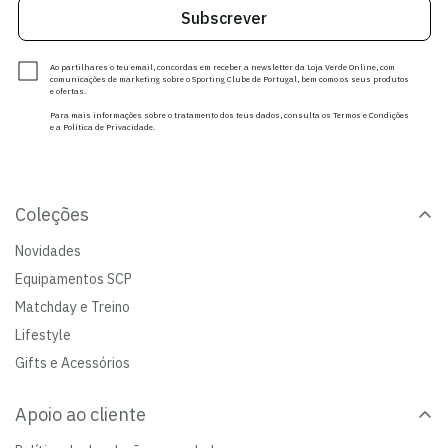
Subscrever
Ao partilhares o teu email, concordas em receber a newsletter da Loja Verde Online, com
comunicações de marketing sobre o Sporting Clube de Portugal, bem como os seus produtos
e ofertas.
Para mais informações sobre o tratamento dos teus dados, consulta os Termos e Condições
e a Política de Privacidade.
Coleções
Novidades
Equipamentos SCP
Matchday e Treino
Lifestyle
Gifts e Acessórios
Apoio ao cliente