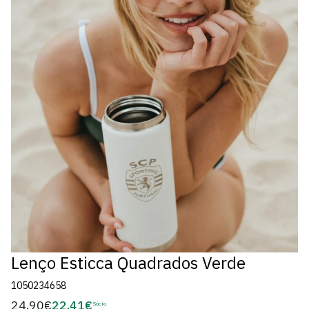
Lenço Esticca Quadrados Verde
1050234658
24,90€
22,41€
Preço
Sócio
Preço