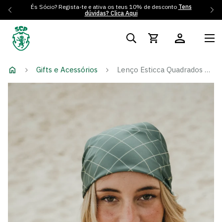
És Sócio? Regista-te e ativa os teus 10% de desconto
Tens
dúvidas? Clica Aqui
Gifts e Acessórios
Lenço Esticca Quadrados Verde