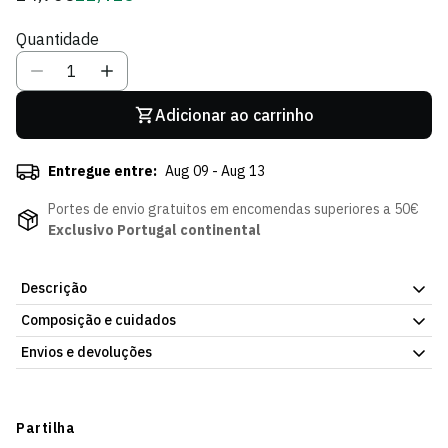
regular
de
Quantidade
Sócio
Adicionar ao carrinho
Entregue entre:
Aug 09 - Aug 13
Portes de envio gratuitos em encomendas superiores a 50€
Exclusivo Portugal continental
Descrição
Composição e cuidados
Lenço Esticca Quadrados Verde em tecido leve e fluido,
perfeito para os dias de sol e praia.
Envios e devoluções
Envios
Prazo estimado de entrega varia consoante o destino e método
Partilha