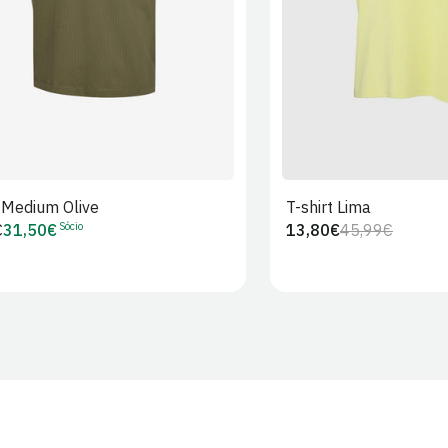
t Medium Olive
T-shirt Lima
Sócio
€
31,50€
13,80€
45,99€
Preço
Preço
Preço
r
de
regular
de
Sócio
venda