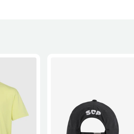
XL
2XL
S/M
M/L
L/XL