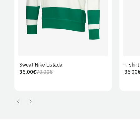
Sweat Nike Listada
T-shir
35,00€
70,00€
Preço
35,00
Preço
Preço
regula
regular
de
venda