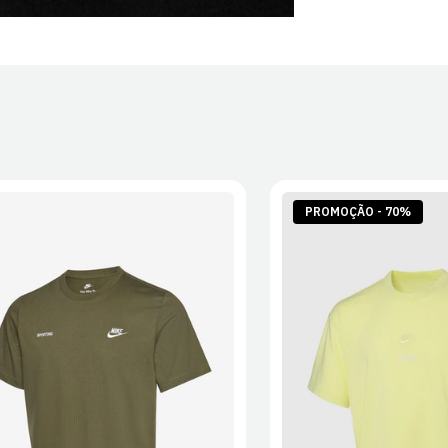
PROMOÇÃO - 70%
S
M
L
XL
2XL
S
M
L