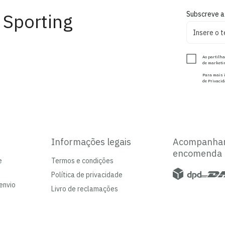
 Sporting
Subscreve a
Ao partilha
de marketin
Para mais i
de Privacid
Informações legais
Acompanha
encomenda
e
Termos e condições
Política de privacidade
envio
Livro de reclamações