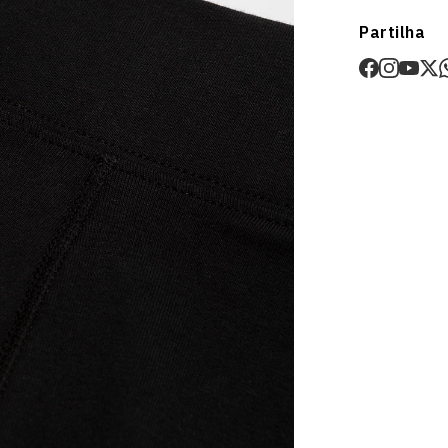
Envios
Partilha
Prazo estima
O valor dos p
Devoluções
30 dias após
Artigos pers
Para mais in
Devoluções
.