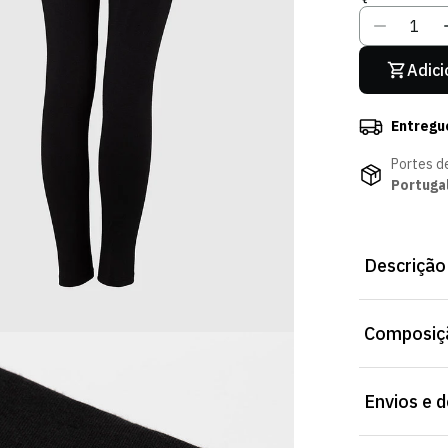
Adici
Entregu
Portes d
Portuga
Descrição
Leggins Preta
Composiçã
para um caime
Envios e 