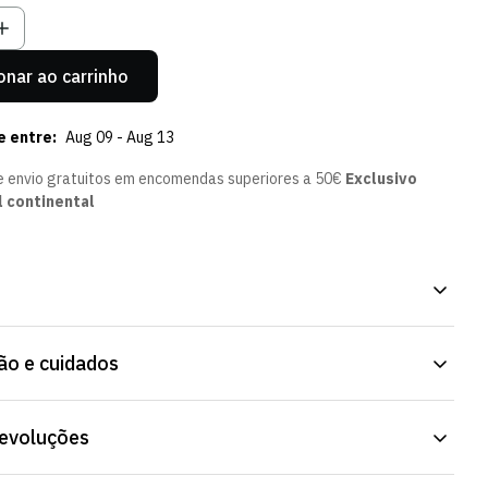
onar ao carrinho
e entre:
Aug 09 - Aug 13
e envio gratuitos em encomendas superiores a 50€
Exclusivo
l continental
s - Mulher, peça oficial da Loja Verde Online. Cintura ajustável,
o e cuidados
nto confortável. Envio para Portugal e para o estrangeiro.
devoluções