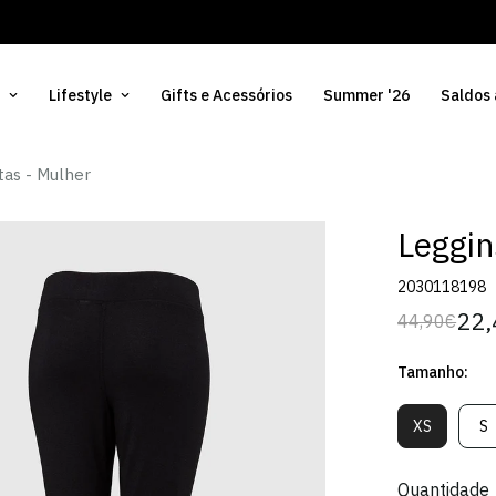
Lifestyle
Gifts e Acessórios
Summer '26
Saldos
tas - Mulher
Leggin
2030118198
22,
44,90€
Preço
Preço
regular
de
Tamanho:
venda
XS
S
Variante
V
Esgotada
E
Ou
O
Quantidade
Indisponív
In