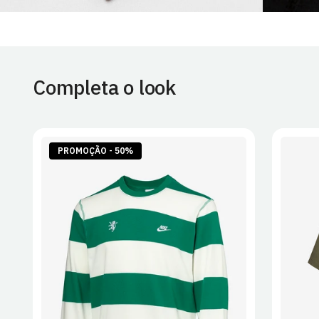
Completa o look
PROMOÇÃO - 50%
S
M
L
XL
2XL