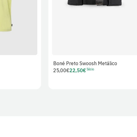
Boné Preto Swoosh Metálico
Sócio
Preço
25,00€
22,50€
Preço
regular
de
Sócio