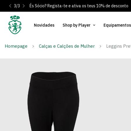
3
/
3
És Sócio? Regista-te e ativa os teus 10% de desconto
Novidades
Shop by Player
Equipamentos
Homepage
Calças e Calções de Mulher
Leggins Pre