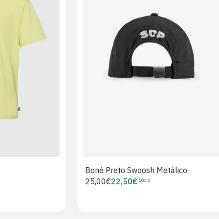
XL
2XL
S/M
M/L
L/XL
Boné Preto Swoosh Metálico
Sócio
Preço
25,00€
22,50€
Preço
regular
de
Sócio