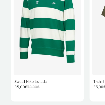
S
M
L
XL
2XL
Sweat Nike Listada
T-shir
35,00€
70,00€
Preço
35,00
Preço
Preço
regula
regular
de
venda