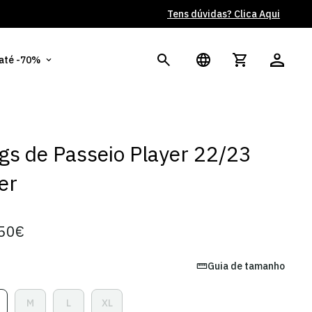
 até -70%
gs de Passeio Player 22/23
er
50€
Guia de tamanho
M
L
XL
ariante
Variante
Variante
Variante