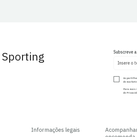
 Sporting
Subscreve a
Ao partilha
de marketin
Para mais i
de Privacid
Informações legais
Acompanha
encomenda