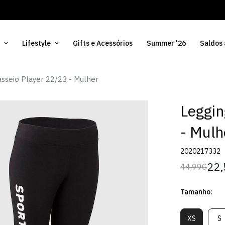
ntal em encomendas superiores a 50€
Lifestyle
Gifts e Acessórios
Summer '26
Saldos
sseio Player 22/23 - Mulher
Leggin
- Mulh
2020217332
22,
44,99€
Preço
Preço
regular
de
Tamanho:
venda
XS
S
Variante
V