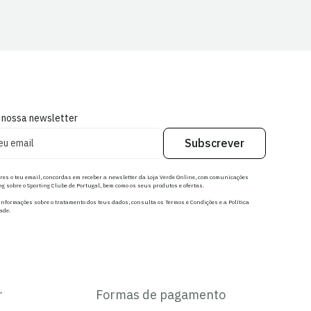
 nossa newsletter
Subscrever
res o teu email, concordas em receber a newsletter da Loja Verde Online, com comunicações
g sobre o Sporting Clube de Portugal, bem como os seus produtos e ofertas.
nformações sobre o tratamento dos teus dados, consulta os Termos e Condições e a Política
ade.
r
Formas de pagamento