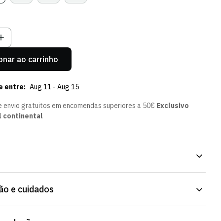
sgotada
Esgotada
Esgotada
Esgotada
u
Ou
Ou
Ou
el
disponível
Indisponível
Indisponível
Indisponível
onar ao carrinho
e entre:
Aug 11 - Aug 15
e envio gratuitos em encomendas superiores a 50€
Exclusivo
l continental
asseio Player 22/23 - Mulher, para treino ou para uso diário.
o e cuidados
co, acompanha o movimento. Já disponível na Loja Verde Online.
res semelhantes.