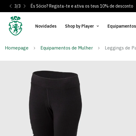
1
/
3
Tens dúvidas? Clica Aqui
Portes gratuitos para Portugal Contine
Novidades
Shop by Player
Equipamentos
Homepage
Equipamentos de Mulher
Leggings de Pa