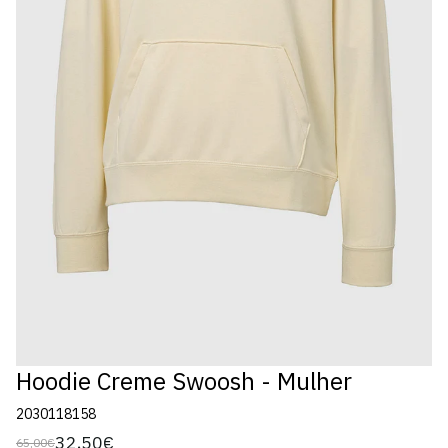
Hoodie Creme Swoosh - Mulher
2030118158
32,50€
65,00€
Preço
Preço