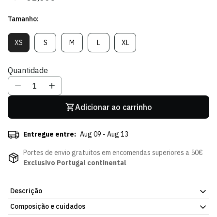
regular
de
Tamanho:
venda
XS
S
M
L
XL
Variante
Variante
Variante
Variante
Variante
Esgotada
Esgotada
Esgotada
Esgotada
Esgotada
Ou
Ou
Ou
Ou
Ou
Quantidade
Indisponível
Indisponível
Indisponível
Indisponível
Indisponível
Adicionar ao carrinho
Entregue entre:
Aug 09 - Aug 13
Portes de envio gratuitos em encomendas superiores a 50€
Exclusivo Portugal continental
Descrição
Composição e cuidados
Hoodie Creme Swoosh - Mulher, da atual coleção da Loja Verde