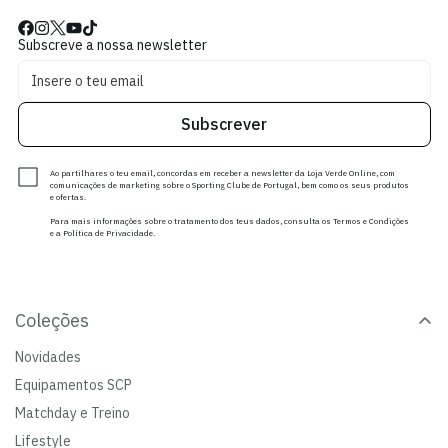
Subscreve a nossa newsletter
Subscrever
Ao partilhares o teu email, concordas em receber a newsletter da Loja Verde Online, com
comunicações de marketing sobre o Sporting Clube de Portugal, bem como os seus produtos
e ofertas.
Para mais informações sobre o tratamento dos teus dados, consulta os Termos e Condições
e a Política de Privacidade.
Coleções
Novidades
Equipamentos SCP
Matchday e Treino
Lifestyle