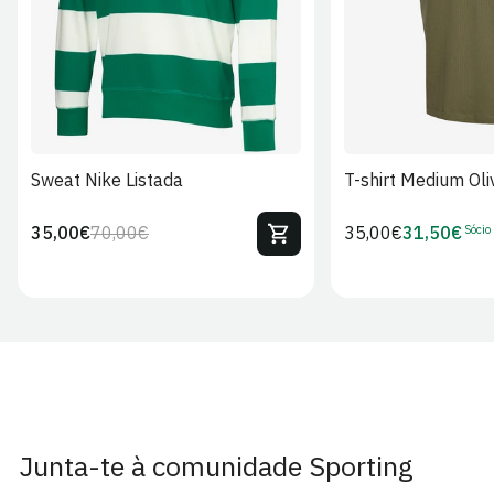
Sweat Nike Listada
T-shirt Medium Oli
Sócio
35,00€
70,00€
Preço
35,00€
31,50€
Preço
Preço
Preço
regular
regular
de
de
venda
Sócio
Junta-te à comunidade Sporting