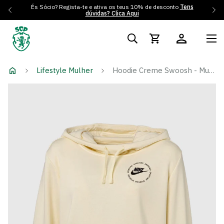
És Sócio? Regista-te e ativa os teus 10% de desconto
Tens
dúvidas? Clica Aqui
Lifestyle Mulher
Hoodie Creme Swoosh - Mulher