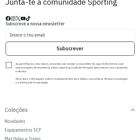
Junta-te à comunidade Sporting
Subscreve a nossa newsletter
Subscrever
Ao partilhares o teu email, concordas em receber a newsletter da Loja Verde Online, com
comunicações de marketing sobre o Sporting Clube de Portugal, bem como os seus produtos
e ofertas.
Para mais informações sobre o tratamento dos teus dados, consulta os Termos e Condições
e a Política de Privacidade.
Coleções
Novidades
Equipamentos SCP
Matchday e Treino