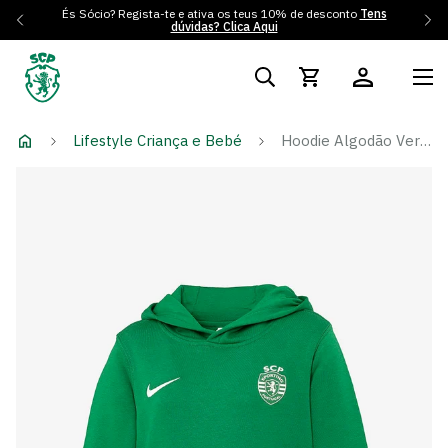
És Sócio? Regista-te e ativa os teus 10% de desconto
Tens
dúvidas? Clica Aqui
Lifestyle Criança e Bebé
Hoodie Algodão Verde Emblema Monocromático - Criança