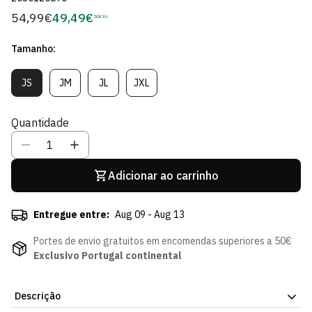
54,99€
49,49€
Preço
Sócio
Preço
regular
de
Tamanho:
Sócio
JS
JM
JL
JXL
Variante
Variante
Variante
Variante
Esgotada
Esgotada
Esgotada
Esgotada
Ou
Ou
Ou
Ou
Quantidade
Indisponível
Indisponível
Indisponível
Indisponível
Adicionar ao carrinho
Entregue entre:
Aug 09 - Aug 13
Portes de envio gratuitos em encomendas superiores a 50€
Exclusivo Portugal continental
Descrição