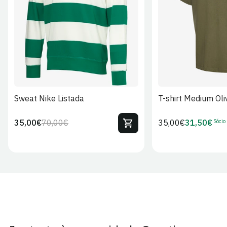
S
M
L
XL
2XL
S
M
L
Sweat Nike Listada
T-shirt Medium Oli
Sócio
35,00€
70,00€
Preço
35,00€
31,50€
Preço
Preço
Preço
regular
regular
de
de
venda
Sócio