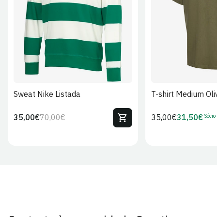
S
M
L
XL
2XL
S
M
L
Sweat Nike Listada
T-shirt Medium Oli
Sócio
35,00€
70,00€
Preço
35,00€
31,50€
Preço
Preço
Preço
regular
regular
de
de
venda
Sócio