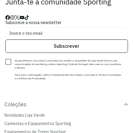
Junta-te à comunidade Sporting
Subscreve a nossa newsletter
Subscrever
Ao partilhares o teu email, concordas em receber a newsletter da Loja Verde Online, com
comunicações de marketing sobre o Sporting Clube de Portugal, bem como os seus produtos
e ofertas.
Para mais informações sobre o tratamento dos teus dados, consulta os Termos e Condições
e a Política de Privacidade.
Coleções
Novidades Loja Verde
Camisolas e Equipamentos Sporting
Equipamentos de Treino Sporting