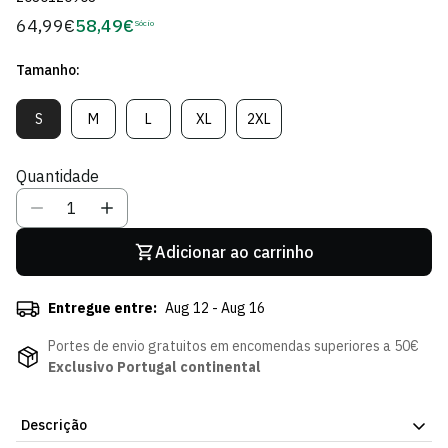
64,99€
58,49€
Preço
Sócio
Preço
regular
de
Tamanho:
Sócio
S
M
L
XL
2XL
Variante
Variante
Variante
Variante
Variante
Esgotada
Esgotada
Esgotada
Esgotada
Esgotada
Ou
Ou
Ou
Ou
Ou
Quantidade
Indisponível
Indisponível
Indisponível
Indisponível
Indisponível
Adicionar ao carrinho
Entregue entre:
Aug 12 - Aug 16
Portes de envio gratuitos em encomendas superiores a 50€
Exclusivo Portugal continental
Descrição