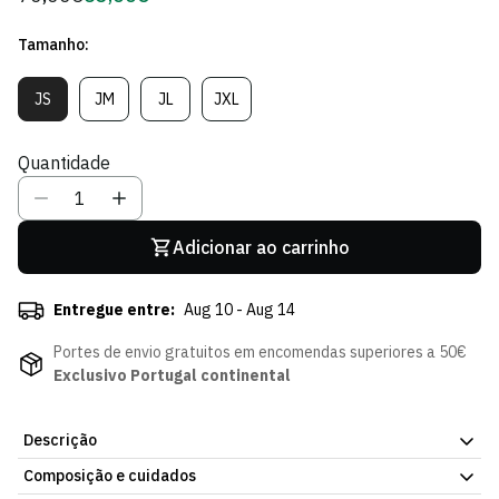
regular
de
Tamanho:
Sócio
JS
JM
JL
JXL
Variante
Variante
Variante
Variante
Esgotada
Esgotada
Esgotada
Esgotada
Ou
Ou
Ou
Ou
Quantidade
Indisponível
Indisponível
Indisponível
Indisponível
Adicionar ao carrinho
Entregue entre:
Aug 10 - Aug 14
Portes de envio gratuitos em encomendas superiores a 50€
Exclusivo Portugal continental
Descrição
Composição e cuidados
Hoodie Steam - Criança, peça oficial para os dias mais frios.