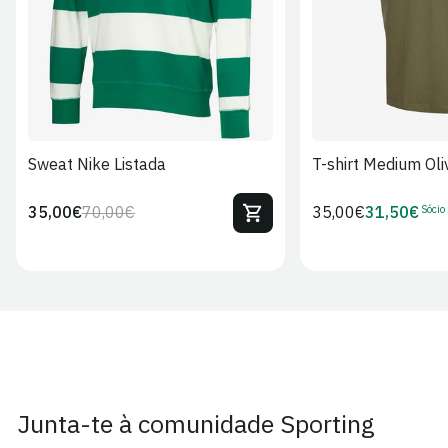
Sweat Nike Listada
T-shirt Medium Oli
Sócio
35,00€
70,00€
Preço
35,00€
31,50€
Preço
Preço
Preço
regular
regular
de
de
venda
Sócio
Junta-te à comunidade Sporting