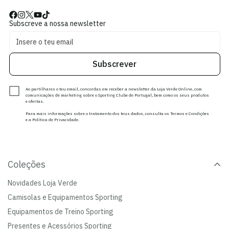
Subscreve a nossa newsletter
Subscrever
Ao partilhares o teu email, concordas em receber a newsletter da Loja Verde Online, com
comunicações de marketing sobre o Sporting Clube de Portugal, bem como os seus produtos
e ofertas.
Para mais informações sobre o tratamento dos teus dados, consulta os Termos e Condições
e a Política de Privacidade.
Coleções
Novidades Loja Verde
Camisolas e Equipamentos Sporting
Equipamentos de Treino Sporting
Presentes e Acessórios Sporting