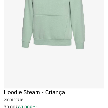
Hoodie Steam - Criança
2030130728
70,00€
63,00€
Preço
Sócio
Preço