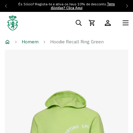
És Sócio? Regista-te e ativa os teus 10% de desconto
Tens
dúvidas? Clica Aqui
Homem
Hoodie Recall Ring Green