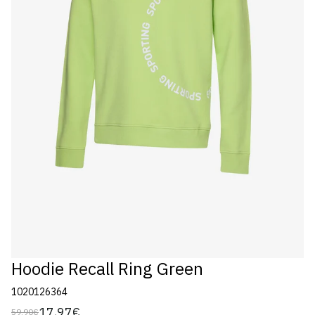
Hoodie Recall Ring Green
1020126364
17,97€
59,90€
Preço
Preço