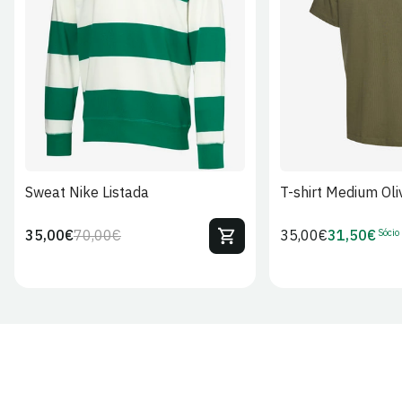
S
M
L
XL
2XL
S
M
L
Sweat Nike Listada
T-shirt Medium Oli
Sócio
35,00€
70,00€
Preço
35,00€
31,50€
Preço
Preço
Preço
regular
regular
de
de
venda
Sócio