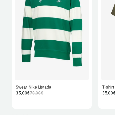
S
M
L
XL
2XL
Sweat Nike Listada
T-shir
35,00€
70,00€
Preço
35,00
Preço
Preço
regula
regular
de
venda