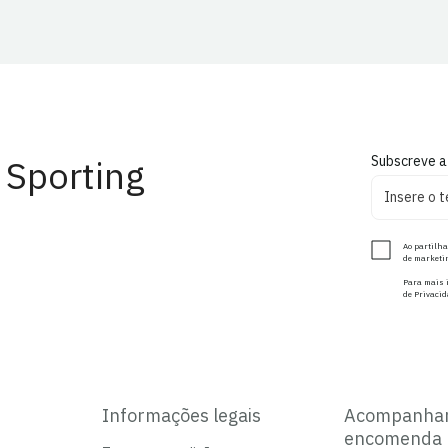
 Sporting
Subscreve a
Ao partilha
de marketin
Para mais i
de Privacid
Informações legais
Acompanha
encomenda