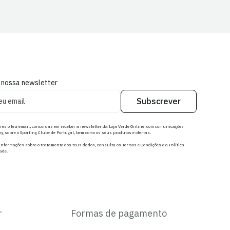
 nossa newsletter
Subscrever
res o teu email, concordas em receber a newsletter da Loja Verde Online, com comunicações
g sobre o Sporting Clube de Portugal, bem como os seus produtos e ofertas.
nformações sobre o tratamento dos teus dados, consulta os Termos e Condições e a Política
ade.
r
Formas de pagamento