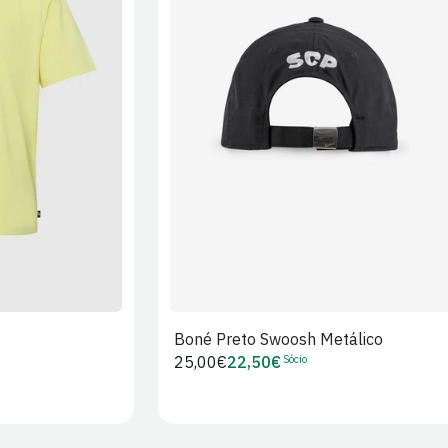
XL
2XL
S/M
M/L
L/XL
Boné Preto Swoosh Metálico
Sócio
Preço
25,00€
22,50€
Preço
regular
de
Sócio