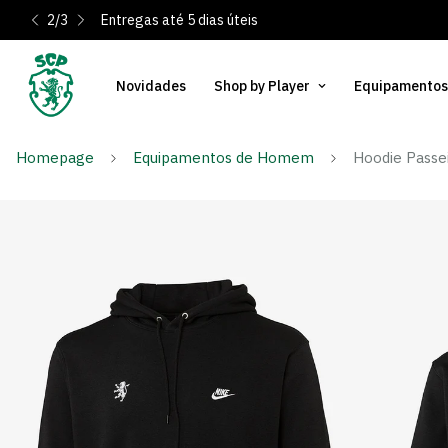
2
/
3
Entregas até 5 dias úteis
Novidades
Shop by Player
Equipamentos
Homepage
Equipamentos de Homem
Hoodie Passe