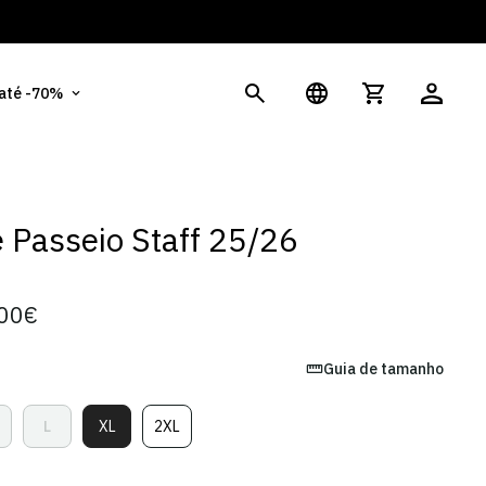
És
 até -70%
 Passeio Staff 25/26
00€
Guia de tamanho
L
XL
2XL
ariante
Variante
Variante
Variante
sgotada
Esgotada
Esgotada
Esgotada
u
Ou
Ou
Ou