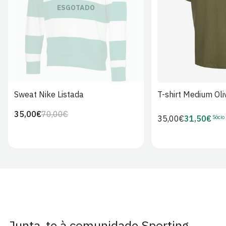
S
M
L
ESGOTADO
Sweat Nike Listada
T-shirt Medium Oli
35,00€
70,00€
Preço
Preço
Sócio
Preço
35,00€
31,50€
Preço
regular
de
regular
de
venda
Sócio
Junta-te à comunidade Sporting