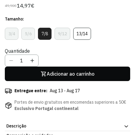
14,97€
49,90€
Preço
Preço
regular
de
Tamanho:
venda
3/4
5/6
7/8
9/12
13/14
Variante
Variante
Variante
Variante
Variante
Esgotada
Esgotada
Esgotada
Esgotada
Esgotada
Ou
Ou
Ou
Ou
Ou
Quantidade
Indisponível
Indisponível
Indisponível
Indisponível
Indisponível
Adicionar ao carrinho
Entregue entre:
Aug 13 - Aug 17
Portes de envio gratuitos em encomendas superiores a 50€
Exclusivo Portugal continental
Descrição