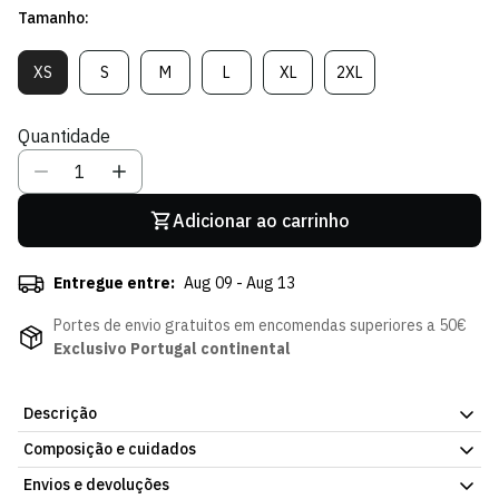
Tamanho:
venda
XS
S
M
L
XL
2XL
Variante
Variante
Variante
Variante
Variante
Variante
Esgotada
Esgotada
Esgotada
Esgotada
Esgotada
Esgotada
Ou
Ou
Ou
Ou
Ou
Ou
Quantidade
Indisponível
Indisponível
Indisponível
Indisponível
Indisponível
Indisponível
Adicionar ao carrinho
Entregue entre:
Aug 09 - Aug 13
Portes de envio gratuitos em encomendas superiores a 50€
Exclusivo Portugal continental
Descrição
Composição e cuidados
Hoodie Delta Sporting - Mulher, com o design oficial do Sporting
CP. Corte pensado para o dia a dia, dentro e fora de casa. Faz
Envios e devoluções