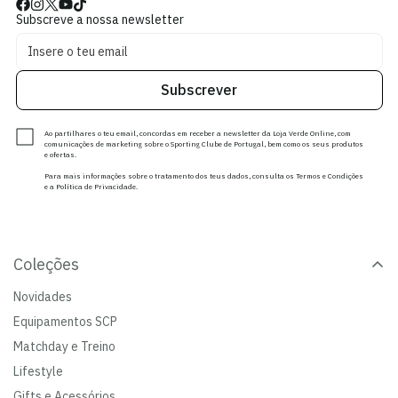
Subscreve a nossa newsletter
Subscrever
Ao partilhares o teu email, concordas em receber a newsletter da Loja Verde Online, com
comunicações de marketing sobre o Sporting Clube de Portugal, bem como os seus produtos
e ofertas.
Para mais informações sobre o tratamento dos teus dados, consulta os Termos e Condições
e a Política de Privacidade.
Coleções
Novidades
Equipamentos SCP
Matchday e Treino
Lifestyle
Gifts e Acessórios