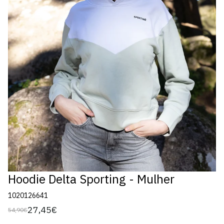
Hoodie Delta Sporting - Mulher
1020126641
27,45€
54,90€
Preço
Preço
regular
de