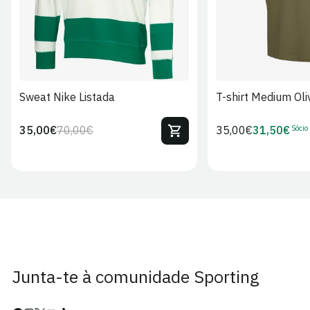
Sweat Nike Listada
T-shirt Medium Oli
Sócio
35,00€
70,00€
Preço
35,00€
31,50€
Preço
Preço
Preço
regular
regular
de
de
venda
Sócio
Junta-te à comunidade Sporting