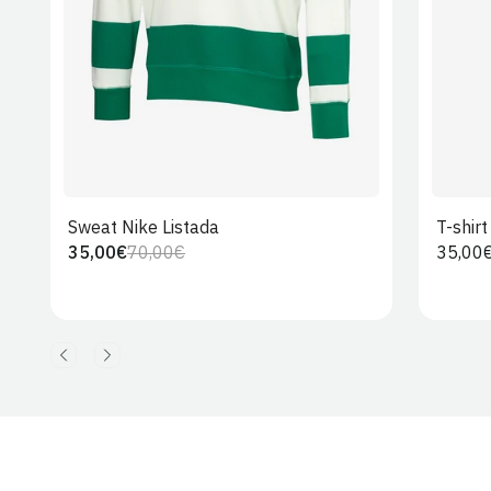
Sweat Nike Listada
T-shir
35,00€
70,00€
Preço
35,00
Preço
Preço
regula
regular
de
venda