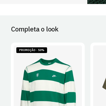
Completa o look
PROMOÇÃO - 50%
S
M
L
XL
2XL