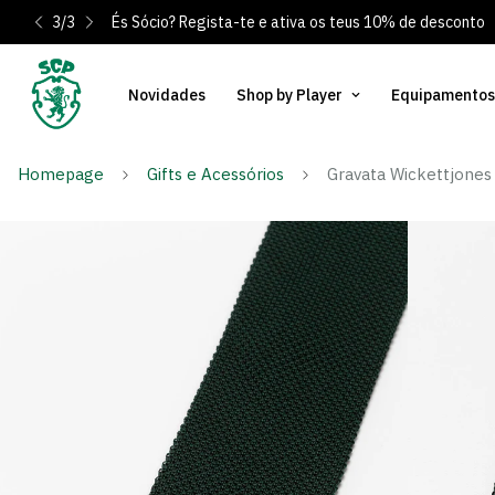
3
/
3
És Sócio? Regista-te e ativa os teus 10% de desconto
Novidades
Shop by Player
Equipamentos
Homepage
Gifts e Acessórios
Gravata Wickettjones