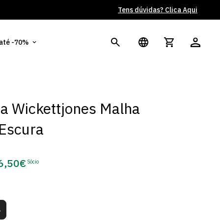
Tens dúvidas? Clica Aqui
Po
 até -70%
a Wickettjones Malha
 Escura
6,50€
Sócio
eço
e
cio
4
nte