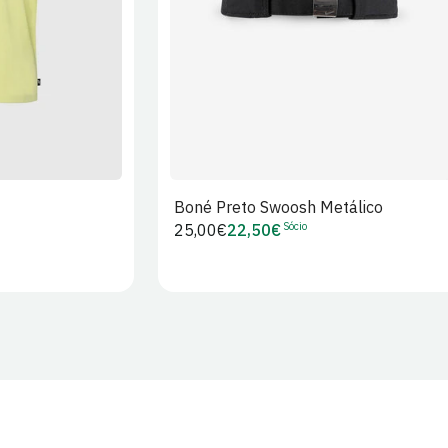
Boné Preto Swoosh Metálico
Sócio
Preço
25,00€
22,50€
Preço
regular
de
Sócio