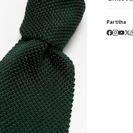
Envios
Partilha
Prazo estima
O valor dos p
Devoluções
30 dias após
Artigos pers
Para mais in
Devoluções
.