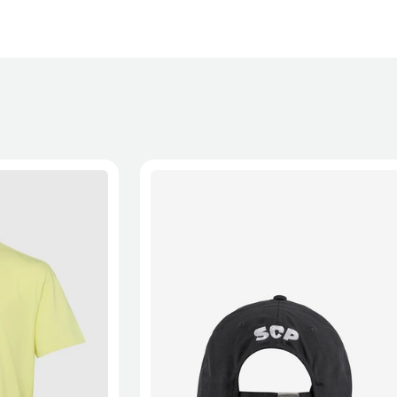
XL
2XL
S/M
M/L
L/XL