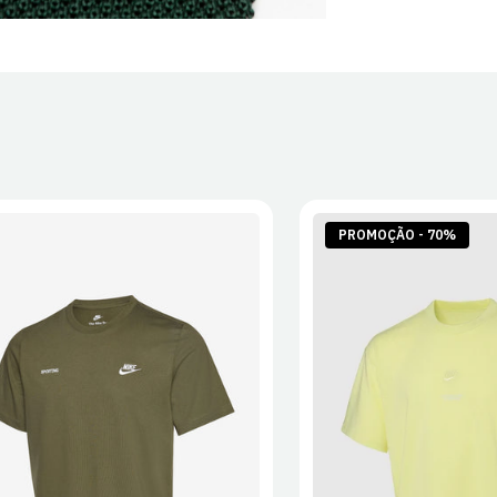
PROMOÇÃO - 70%
S
M
L
XL
2XL
S
M
L