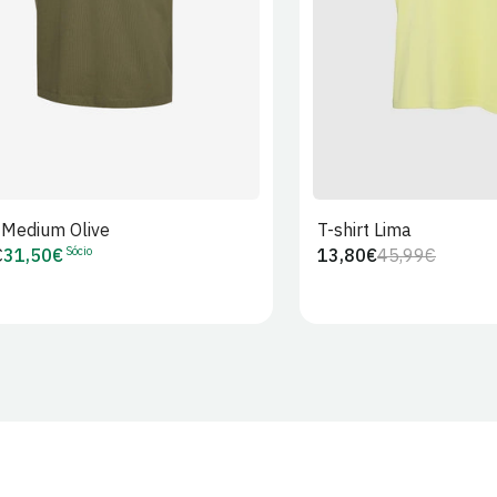
t Medium Olive
T-shirt Lima
Sócio
€
31,50€
13,80€
45,99€
Preço
Preço
Preço
r
de
regular
de
Sócio
venda