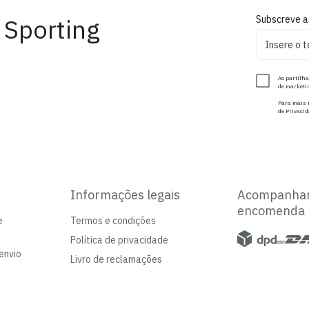
 Sporting
Subscreve a
Ao partilha
de marketin
Para mais i
de Privacid
Informações legais
Acompanha
encomenda
e
Termos e condições
Política de privacidade
envio
Livro de reclamações