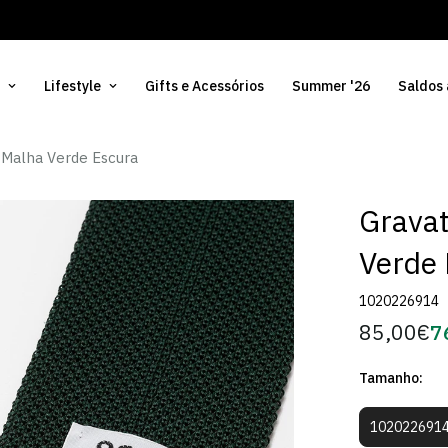
Lifestyle
Gifts e Acessórios
Summer '26
Saldos
 Malha Verde Escura
Gravat
Verde
1020226914
85,00€
7
Preço
Pr
regular
d
Tamanho:
Só
102022691
Varia