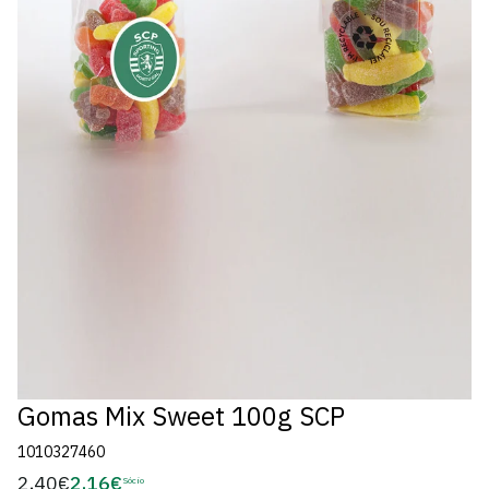
Gomas Mix Sweet 100g SCP
1010327460
2,40€
2,16€
Preço
Sócio
Preço