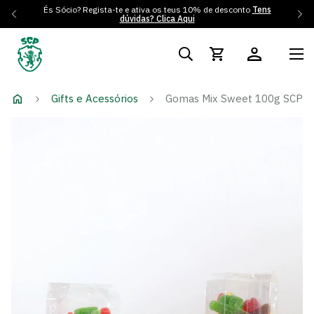
És Sócio? Regista-te e ativa os teus 10% de desconto
Tens
dúvidas? Clica Aqui
Gifts e Acessórios
Gomas Mix Sweet 100g SCP