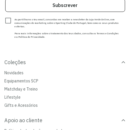
Subscrever
Ao partilhares o teu email, concordas em receber a newsletter da Loja Verde Online, com
comunicações de marketing sobre o Sporting Clube de Portugal, bem como os seus produtos
e ofertas.
Para mais informações sobre o tratamento dos teus dados, consulta os Termos e Condições
e a Política de Privacidade.
Coleções
Novidades
Equipamentos SCP
Matchday e Treino
Lifestyle
Gifts e Acessórios
Apoio ao cliente