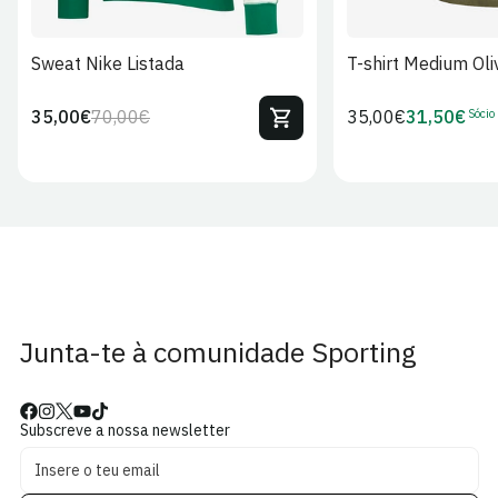
Sweat Nike Listada
T-shirt Medium Oli
Sócio
35,00€
70,00€
Preço
35,00€
31,50€
Preço
Preço
Preço
regular
regular
de
de
venda
Sócio
Junta-te à comunidade Sporting
Subscreve a nossa newsletter