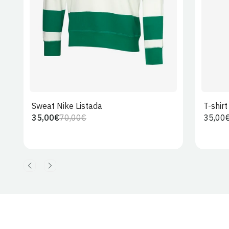
Sweat Nike Listada
T-shir
35,00€
70,00€
Preço
35,00
Preço
Preço
regula
regular
de
venda