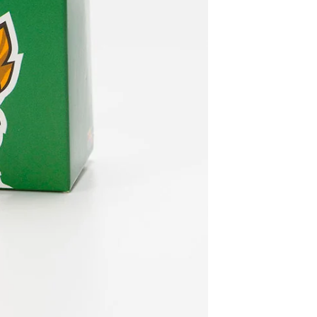
30 dias após
Artigos pers
Para mais in
Devoluções
.