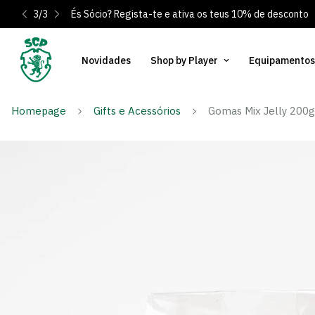
1
/
3
idas? Clica Aqui
Portes gratuitos para Portugal Continental em 
Novidades
Shop by Player
Equipamentos
Homepage
Gifts e Acessórios
Gomas Mix Jelly 200