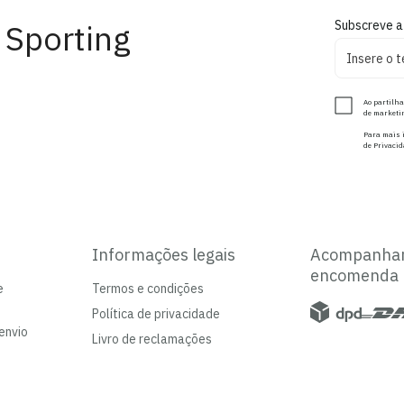
 Sporting
Subscreve a
Ao partilha
de marketin
Para mais i
de Privacid
Informações legais
Acompanha
encomenda
e
Termos e condições
Política de privacidade
envio
Livro de reclamações