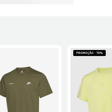
PROMOÇÃO - 70%
S
M
L
XL
2XL
S
M
L