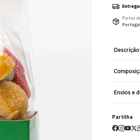
Entregu
Portes d
Portuga
Descrição
Sabor jelly 
Composiçã
Sporting CP 
com sabores 
os jogos ou 
Envios e 
Envios
Partilha
Prazo estima
O valor dos p
Devoluções