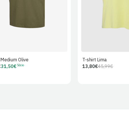
t Medium Olive
T-shirt Lima
Sócio
€
31,50€
13,80€
45,99€
Preço
Preço
Preço
r
de
regular
de
Sócio
venda