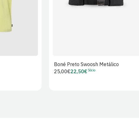
Boné Preto Swoosh Metálico
Sócio
Preço
25,00€
22,50€
Preço
regular
de
Sócio