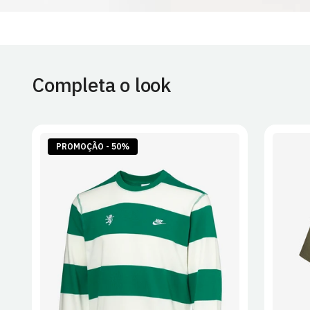
Completa o look
PROMOÇÃO - 50%
S
M
L
XL
2XL