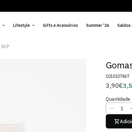
encomendas superiores a 50€
Lifestyle
Gifts e Acessórios
Summer '26
Saldos
g SCP
Gomas
1010327467
3,90€
3,
Preço
Pre
regular
de
Quantidade
Sóci
Adici