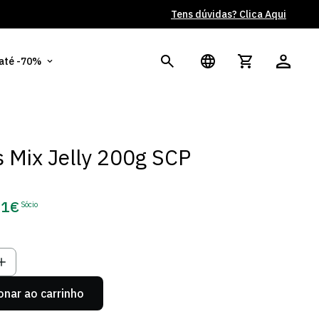
 até -70%
 Mix Jelly 200g SCP
51€
Sócio
ço
o
onar ao carrinho