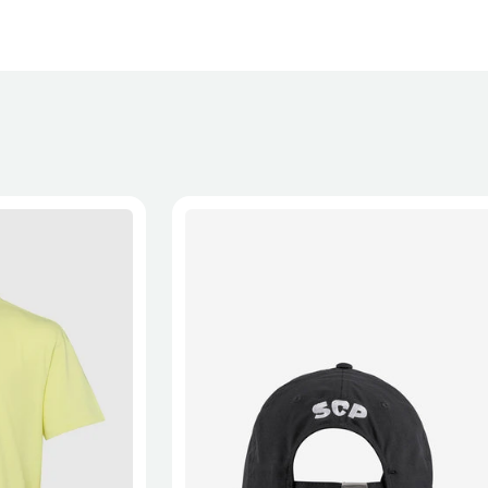
XL
2XL
S/M
M/L
L/XL