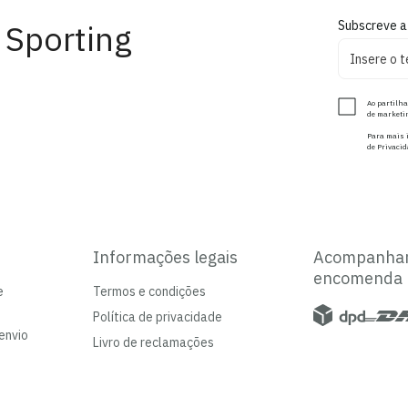
 Sporting
Subscreve a
Ao partilha
de marketin
Para mais i
de Privacid
Informações legais
Acompanha
encomenda
e
Termos e condições
Política de privacidade
envio
Livro de reclamações