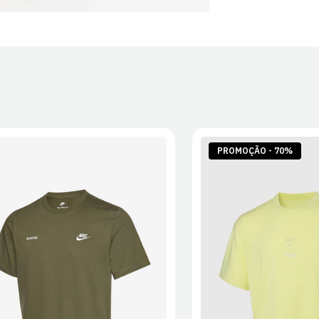
PROMOÇÃO - 70%
S
M
L
XL
2XL
S
M
L