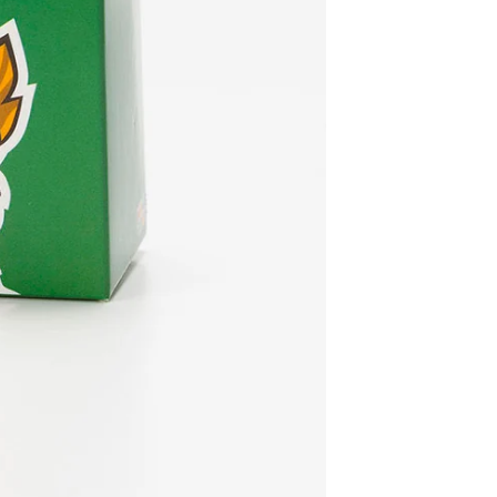
30 dias após
Artigos pers
Para mais in
Devoluções
.