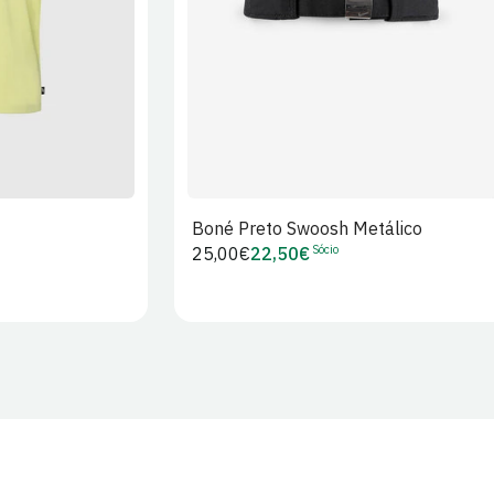
Boné Preto Swoosh Metálico
Sócio
Preço
25,00€
22,50€
Preço
regular
de
Sócio