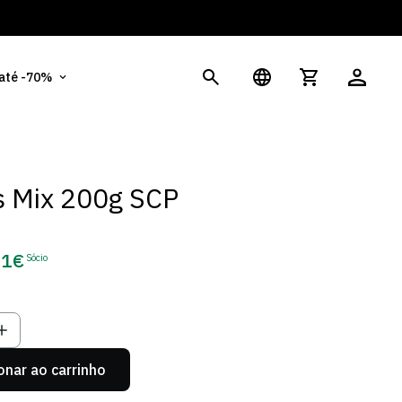
És
 até -70%
 Mix 200g SCP
51€
Sócio
ço
o
onar ao carrinho