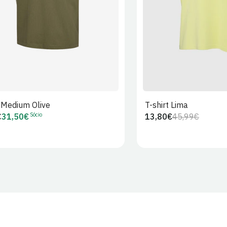
t Medium Olive
T-shirt Lima
Sócio
€
31,50€
13,80€
45,99€
Preço
Preço
Preço
r
de
regular
de
Sócio
venda