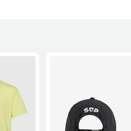
XL
2XL
S/M
M/L
L/XL