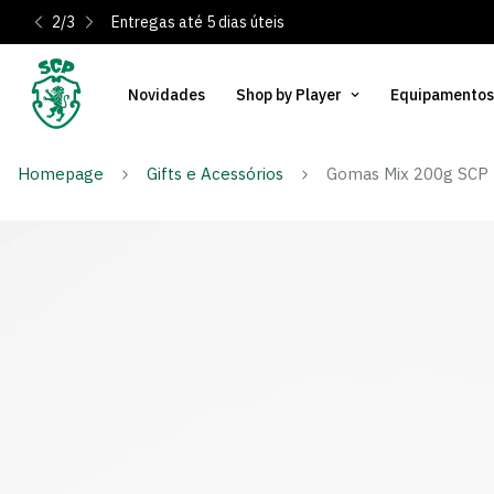
2
/
3
Entregas até 5 dias úteis
Novidades
Shop by Player
Equipamentos
Homepage
Gifts e Acessórios
Gomas Mix 200g SCP