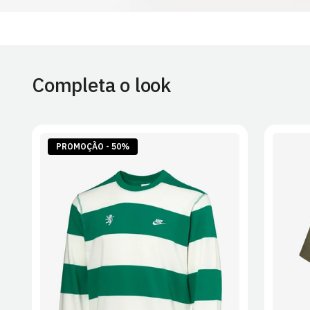
Completa o look
PROMOÇÃO - 50%
S
M
L
XL
2XL