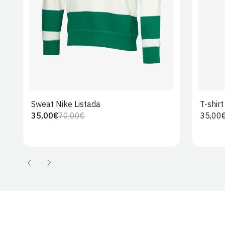
Sweat Nike Listada
T-shir
35,00€
70,00€
Preço
35,00
Preço
Preço
regula
regular
de
venda