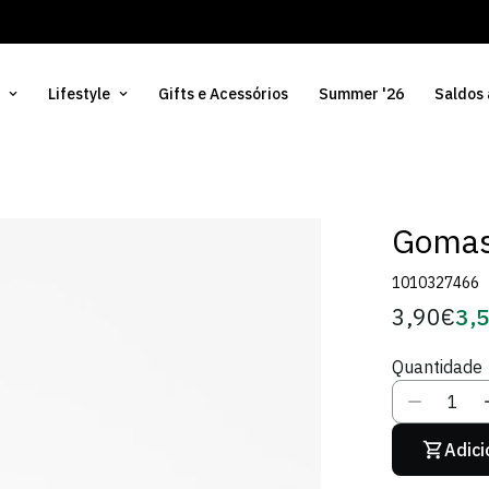
Lifestyle
Gifts e Acessórios
Summer '26
Saldos
Gomas
1010327466
3,90€
3,
Preço
Pre
regular
de
Quantidade
Sóci
Adici