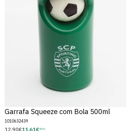
Garrafa Squeeze com Bola 500ml
1010632439
12,90€
11,61€
Preço
Sócio
Preço