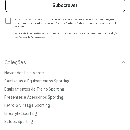
Subscrever
Ao partilhares o teu email, concordas em receber a newsletter da Loja Verde Online, com
comunicações de marketing sobre o Sporting Clube de Portugal, bem como os seus produtos
e ofertas.
Para mais informações sobre o tratamento dos teus dados, consulta os Termos e Condições
e a Política de Privacidade.
Coleções
Novidades Loja Verde
Camisolas e Equipamentos Sporting
Equipamentos de Treino Sporting
Presentes e Acessórios Sporting
Retro & Vintage Sporting
Lifestyle Sporting
Saldos Sporting