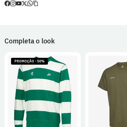
de envio.
O valor dos portes é calculado no checkout.
Devoluções
30 dias após a recepção da encomenda - aplicam-se
Termos e
Condições.
Completa o look
Artigos personalizados não podem ser devolvidos.
Para mais informações, consulta a página de
Métodos e Custos
de Envio
e
Devoluções
.
PROMOÇÃO - 50%
S
M
L
XL
2XL
S
M
L