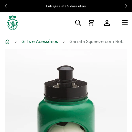
Entregas até 5 dias úteis
Gifts e Acessórios
Garrafa Squeeze com Bola 500ml