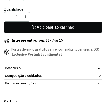
regular
de
Quantidade
Sócio
Adicionar ao carrinho
Entregue entre:
Aug 11 - Aug 15
Portes de envio gratuitos em encomendas superiores a 50€
Exclusivo Portugal continental
Descrição
Composição e cuidados
Mantém-te hidratado com a garrafa squeeze do Sporting CP
com bola. Com 500ml de capacidade, prática, leve e fácil de usar,
Envios e devoluções
acompanha-te nos treinos, passeios ou no dia a dia com o toque
leonino que te identifica. A bola integrada é o detalhe que faz
Envios
toda a diferença para os adeptos mais apaixonados pelo jogo.
Prazo estimado de entrega varia consoante o destino e método
Partilha