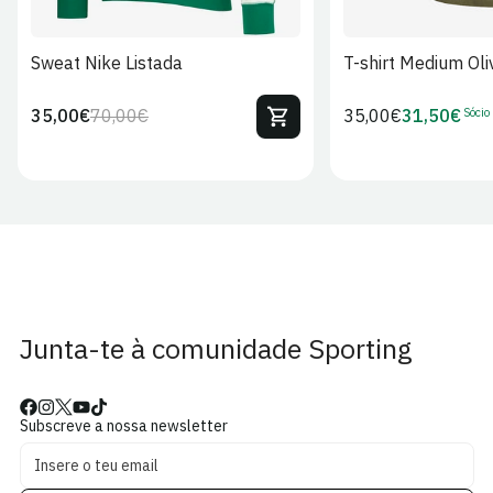
Sweat Nike Listada
T-shirt Medium Oli
Sócio
35,00€
70,00€
Preço
35,00€
31,50€
Preço
Preço
Preço
regular
regular
de
de
venda
Sócio
Junta-te à comunidade Sporting
Subscreve a nossa newsletter