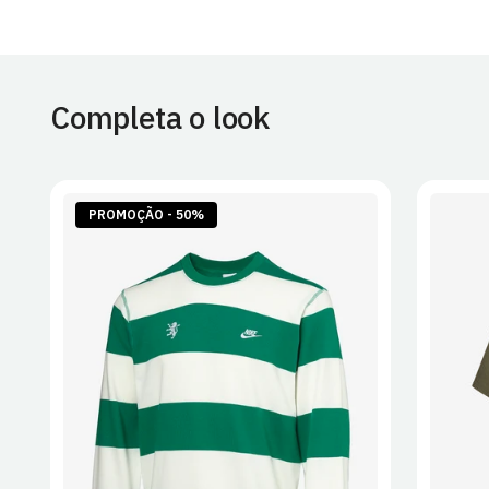
Completa o look
PROMOÇÃO - 50%
S
M
L
XL
2XL