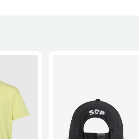
 a recepção da encomenda - aplicam-se
Termos e Condições.
onalizados não podem ser devolvidos.
formações, consulta a página de
Métodos e Custos de Envio
e
XL
2XL
S/M
M/L
L/XL