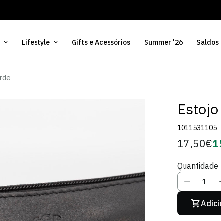
Lifestyle
Gifts e Acessórios
Summer '26
Saldos
erde
Estojo
1011531105
17,50€
1
Preço
Pr
regular
d
Quantidade
Só
Adici