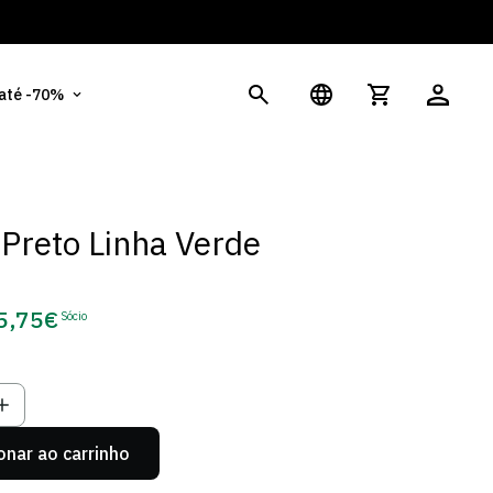
És
 até -70%
 Preto Linha Verde
5,75€
Sócio
eço
e
cio
onar ao carrinho