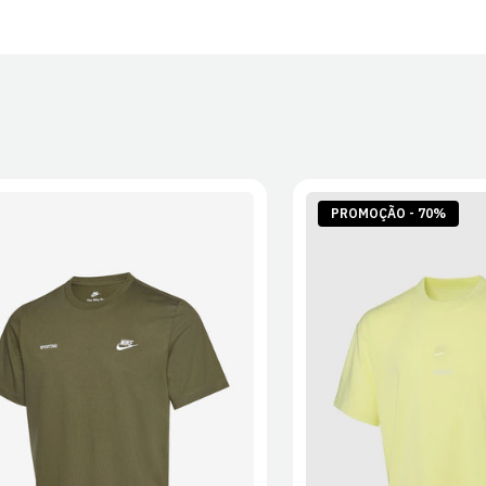
30 dias após
Artigos pers
Para mais in
Devoluções
.
PROMOÇÃO - 70%
S
M
L
XL
2XL
S
M
L