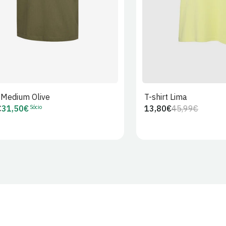
t Medium Olive
T-shirt Lima
Sócio
€
31,50€
13,80€
45,99€
Preço
Preço
Preço
r
de
regular
de
Sócio
venda