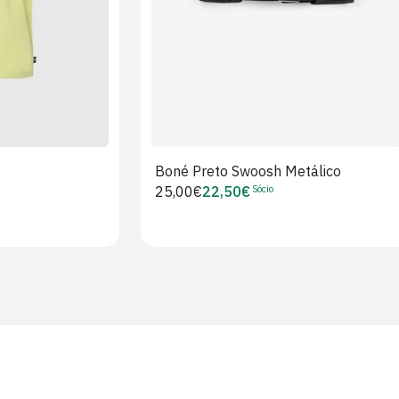
Boné Preto Swoosh Metálico
Sócio
Preço
25,00€
22,50€
Preço
regular
de
Sócio