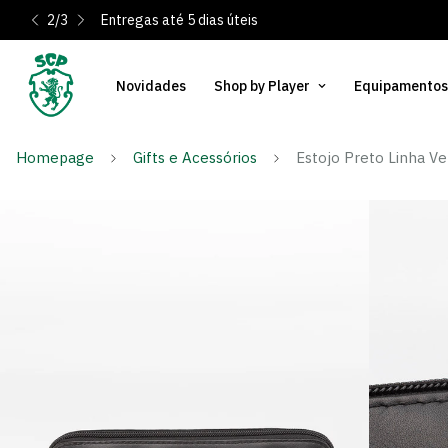
2
/
3
Entregas até 5 dias úteis
Novidades
Shop by Player
Equipamentos
Homepage
Gifts e Acessórios
Estojo Preto Linha V