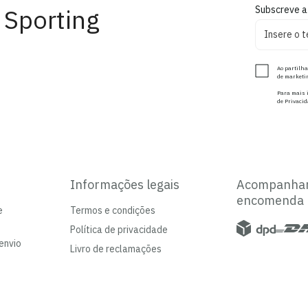
 Sporting
Subscreve a
Ao partilha
de marketin
Para mais i
de Privacid
Informações legais
Acompanha
encomenda
e
Termos e condições
Política de privacidade
envio
Livro de reclamações