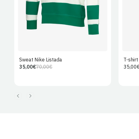
Sweat Nike Listada
T-shir
35,00€
70,00€
Preço
35,00
Preço
Preço
regula
regular
de
venda