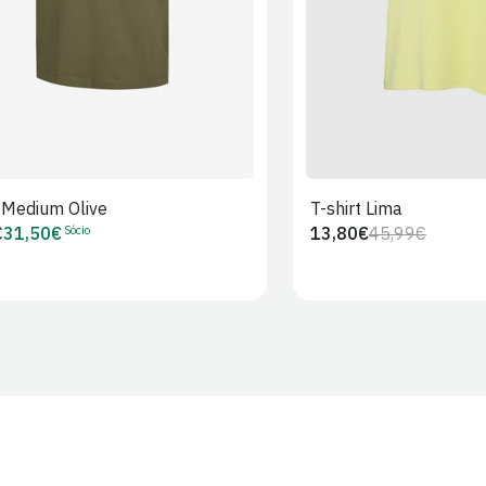
t Medium Olive
T-shirt Lima
Sócio
€
31,50€
13,80€
45,99€
Preço
Preço
Preço
r
de
regular
de
Sócio
venda