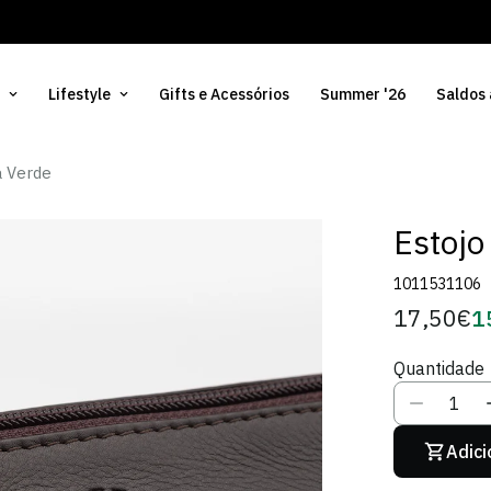
Lifestyle
Gifts e Acessórios
Summer '26
Saldos
a Verde
Estojo
1011531106
17,50€
1
Preço
Pr
regular
d
Quantidade
Só
Adici