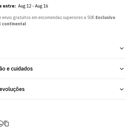
e entre:
Aug 12 - Aug 16
e envio gratuitos em encomendas superiores a 50€
Exclusivo
l continental
tanho do Sporting CP com o detalhe verde para organizar os
o e cuidados
ciais com classe. Resistente e prático para o trabalho, as viagens
a, o Estojo Castanho Linha Verde tem o toque certo de elegância e
portinguista para qualquer adepto que aprecia os acessórios com
tojo: 20X5,5X5,5CM
devoluções
e.
do de entrega varia consoante o destino e método de envio.
ortes é calculado no checkout.