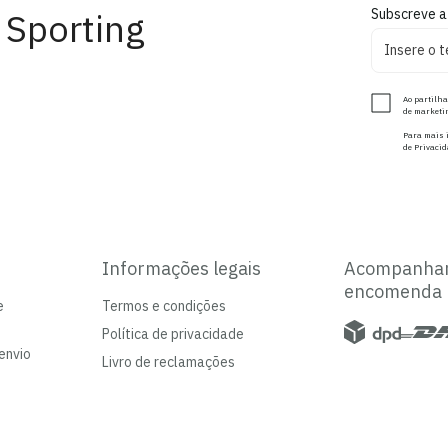
 Sporting
Subscreve a
Ao partilha
de marketin
Para mais i
de Privacid
Informações legais
Acompanha
encomenda
e
Termos e condições
Política de privacidade
envio
Livro de reclamações