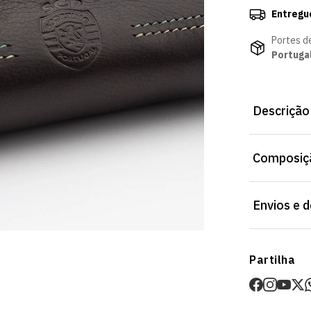
Entregu
Portes d
Portuga
Descrição
O estojo cas
Composiçã
artigos essen
ou o dia a di
identidade s
Dimensões Es
Envios e 
personalidad
Envios
Partilha
Prazo estima
O valor dos p
Devoluções