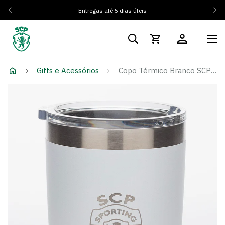
Entregas até 5 dias úteis
Gifts e Acessórios
Copo Térmico Branco SCP x Yeti 591ml