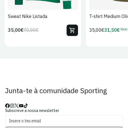
Sweat Nike Listada
T-shirt Medium Oli
Sócio
35,00€
70,00€
Preço
35,00€
31,50€
Preço
Preço
Preço
regular
regular
de
de
venda
Sócio
Junta-te à comunidade Sporting
Subscreve a nossa newsletter