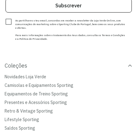
Subscrever
Ao partilhares o teu email, concordas em receber a newsletter da Loja Verde Online, com
comunicações de marketing sobre o Sporting Clube de Portugal, bem como os seus produtos
e ofertas.
Para mais informações sobre o tratamento dos teus dados, consulta os Termos e Condições
e a Política de Privacidade.
Coleções
Novidades Loja Verde
Camisolas e Equipamentos Sporting
Equipamentos de Treino Sporting
Presentes e Acessórios Sporting
Retro & Vintage Sporting
Lifestyle Sporting
Saldos Sporting