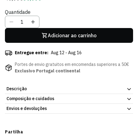
regular
de
Quantidade
Sócio
Adicionar ao carrinho
Entregue entre:
Aug 12 - Aug 16
Portes de envio gratuitos em encomendas superiores a 50€
Exclusivo Portugal continental
Descrição
Composição e cuidados
Copo Térmico Branco SCP x Yeti 591ml, da Loja Verde Online.
Material resistente, para uso diário. Consulta a ficha do artigo
Envios e devoluções
para mais detalhes.
Envios
Prazo estimado de entrega varia consoante o destino e método
Partilha