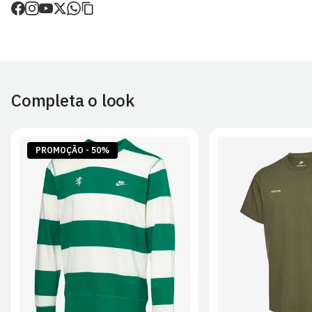
de envio.
O valor dos portes é calculado no checkout.
Devoluções
30 dias após a recepção da encomenda - aplicam-se
Termos e
Condições.
Completa o look
Artigos personalizados não podem ser devolvidos.
Para mais informações, consulta a página de
Métodos e Custos
de Envio
e
Devoluções
.
PROMOÇÃO - 50%
S
M
L
XL
2XL
S
M
L