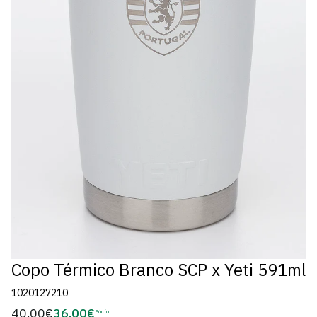
Copo Térmico Branco SCP x Yeti 591ml
1020127210
40,00€
36,00€
Preço
Sócio
Preço