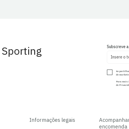
 Sporting
Subscreve a
Ao partilha
de marketin
Para mais i
de Privacid
Informações legais
Acompanha
encomenda