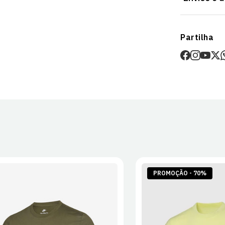
Envios
Partilha
Prazo estima
O valor dos p
Devoluções
30 dias após
Artigos pers
Para mais in
Devoluções
.
PROMOÇÃO - 70%