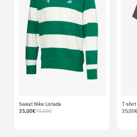
S
M
L
XL
2XL
Sweat Nike Listada
T-shir
35,00€
70,00€
Preço
35,00
Preço
Preço
regula
regular
de
venda