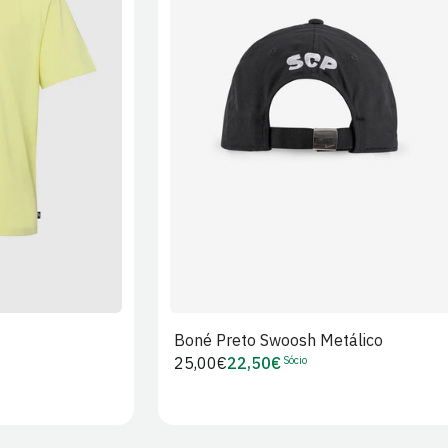
XL
2XL
S/M
M/L
L/XL
Boné Preto Swoosh Metálico
Sócio
Preço
25,00€
22,50€
Preço
regular
de
Sócio