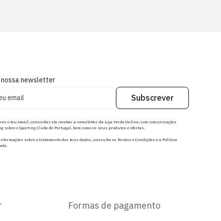
 nossa newsletter
Subscrever
res o teu email, concordas em receber a newsletter da Loja Verde Online, com comunicações
g sobre o Sporting Clube de Portugal, bem como os seus produtos e ofertas.
nformações sobre o tratamento dos teus dados, consulta os Termos e Condições e a Política
ade.
r
Formas de pagamento