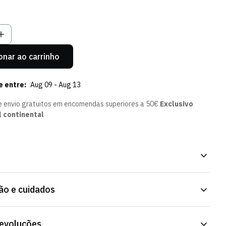
sgotada
Esgotada
u
Ou
el
ndisponível
Indisponível
onar ao carrinho
e entre:
Aug 09 - Aug 13
e envio gratuitos em encomendas superiores a 50€
Exclusivo
l continental
le Speed Edition - Menina, com o emblema do Sporting Clube de
o e cuidados
ido elástico, acompanha o movimento. Consulta a ficha do artigo
talhes.
devoluções