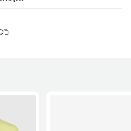
do de entrega varia consoante o destino e método de envio.
ortes é calculado no checkout.
 a recepção da encomenda - aplicam-se
Termos e Condições.
onalizados não podem ser devolvidos.
formações, consulta a página de
Métodos e Custos de Envio
e