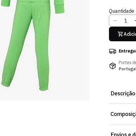
Esgotada
E
Ou
O
Quantidade
Indisponív
I
Adici
Entregu
Portes d
Portuga
Descrição
Conjunto Agi
Composiçã
Portugal. Tec
para mais de
Envios e 