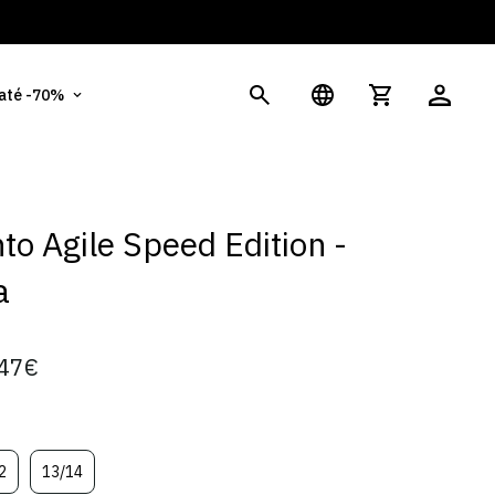
És
 até -70%
to Agile Speed Edition -
a
47€
2
13/14
ariante
Variante