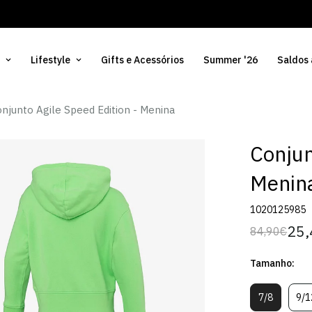
Lifestyle
Gifts e Acessórios
Summer '26
Saldos
njunto Agile Speed Edition - Menina
Conjun
Menin
1020125985
25,
84,90€
Preço
Preço
regular
de
Tamanho:
venda
7/8
9/1
Variante
V