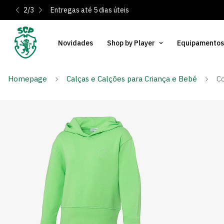
2
/
3
Entregas até 5 dias úteis
Novidades
Shop by Player
Equipamentos
Homepage
Calças e Calções para Criança e Bebé
Co