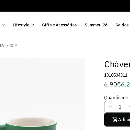
Lifestyle
Gifts e Acessórios
Summer '26
Saldos
 Mãe SCP
Cháve
1010534311
6,90€
6,
Preço
Pre
regular
de
Quantidade
Sóci
Adici