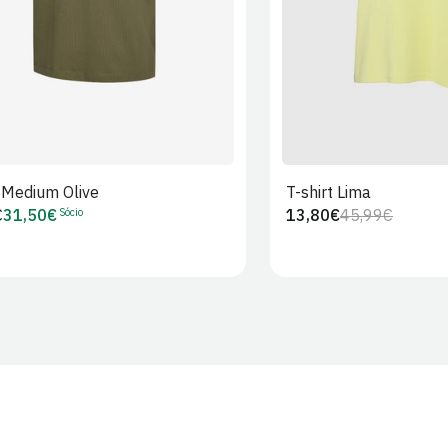
t Medium Olive
T-shirt Lima
Sócio
€
31,50€
13,80€
45,99€
Preço
Preço
Preço
r
de
regular
de
Sócio
venda