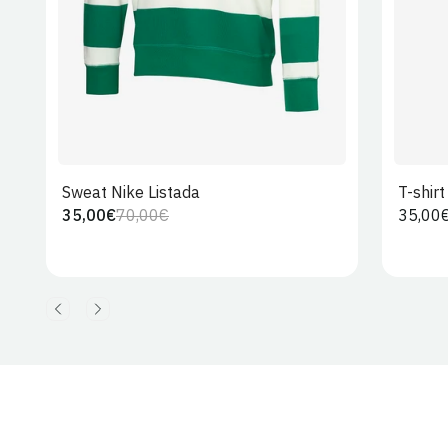
Sweat Nike Listada
T-shir
35,00€
70,00€
Preço
35,00
Preço
Preço
regula
regular
de
venda