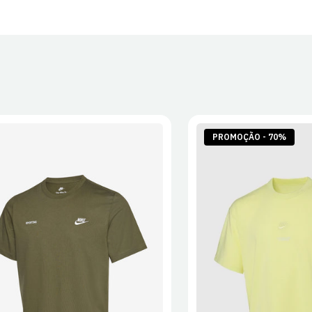
30 dias após
Artigos pers
Para mais in
Devoluções
.
PROMOÇÃO - 70%
S
M
L
XL
2XL
S
M
L