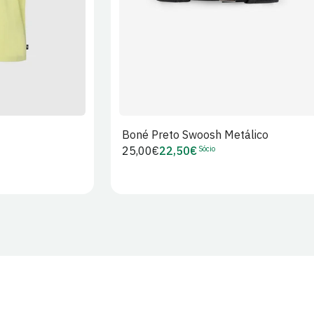
Boné Preto Swoosh Metálico
Sócio
Preço
25,00€
22,50€
Preço
regular
de
Sócio