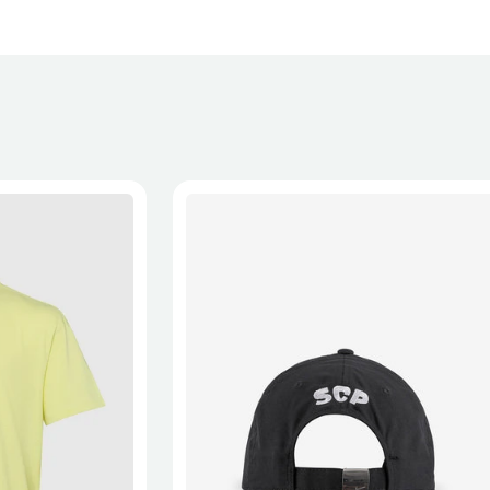
 a recepção da encomenda - aplicam-se
Termos e Condições.
onalizados não podem ser devolvidos.
formações, consulta a página de
Métodos e Custos de Envio
e
XL
2XL
S/M
M/L
L/XL