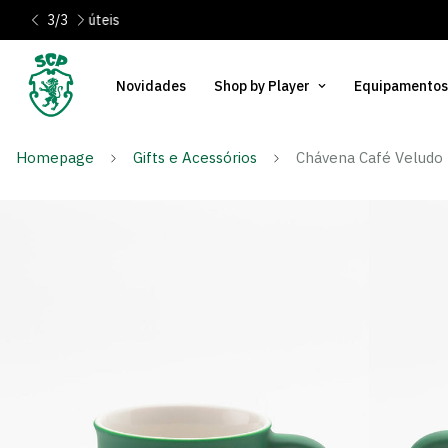
3
/
3
És Sócio? Regista-te e ativa os teus 10% de desconto
Novidades
Shop by Player
Equipamentos
Homepage
Gifts e Acessórios
Chávena Café Veludo