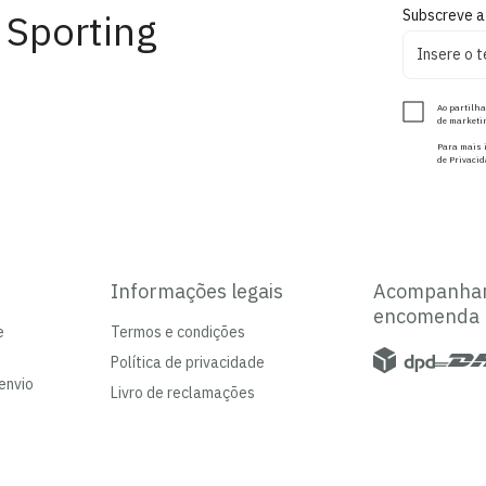
 Sporting
Subscreve a
Ao partilha
de marketin
Para mais i
de Privacid
Informações legais
Acompanha
encomenda
e
Termos e condições
Política de privacidade
envio
Livro de reclamações