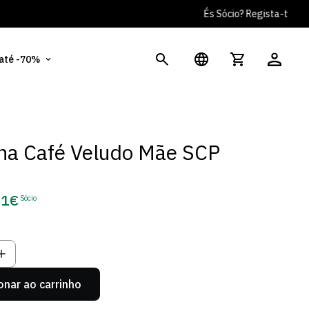
Tens dúvidas? Clica Aqui
Po
 até -70%
na Café Veludo Mãe SCP
21€
Sócio
ço
o
onar ao carrinho