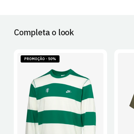
Completa o look
PROMOÇÃO - 50%
S
M
L
XL
2XL