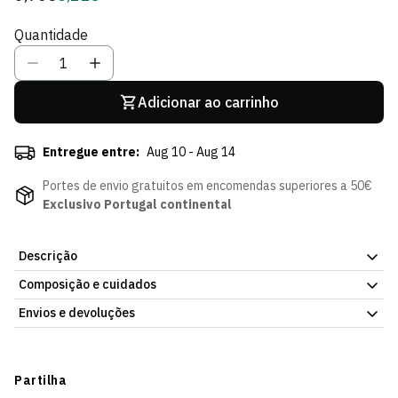
regular
de
Quantidade
Sócio
Adicionar ao carrinho
Entregue entre:
Aug 10 - Aug 14
Portes de envio gratuitos em encomendas superiores a 50€
Exclusivo Portugal continental
Descrição
Composição e cuidados
Para o António que vive e respira verde e branco. A Chávena de
Café Veludo António SCP tem 80ml, acabamento aveludado
Envios e devoluções
premium e o emblema do Sporting CP. Prática, elegante e uma
prenda que vai direto ao coração de qualquer leão com este
Envios
nome clássico.
Prazo estimado de entrega varia consoante o destino e método
Partilha