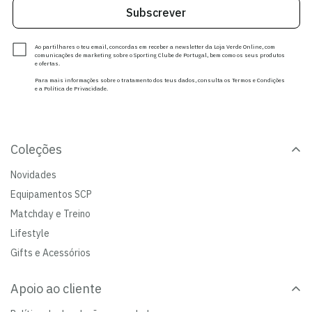
Subscrever
Ao partilhares o teu email, concordas em receber a newsletter da Loja Verde Online, com
comunicações de marketing sobre o Sporting Clube de Portugal, bem como os seus produtos
e ofertas.
Para mais informações sobre o tratamento dos teus dados, consulta os Termos e Condições
e a Política de Privacidade.
Coleções
Novidades
Equipamentos SCP
Matchday e Treino
Lifestyle
Gifts e Acessórios
Apoio ao cliente