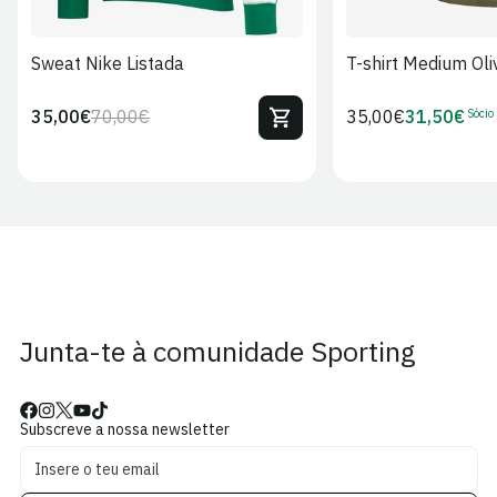
Sweat Nike Listada
T-shirt Medium Oli
Sócio
35,00€
70,00€
Preço
35,00€
31,50€
Preço
Preço
Preço
regular
regular
de
de
venda
Sócio
Junta-te à comunidade Sporting
Subscreve a nossa newsletter