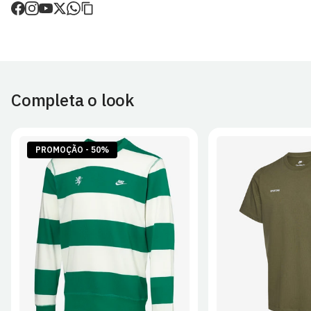
de envio.
O valor dos portes é calculado no checkout.
Devoluções
30 dias após a recepção da encomenda - aplicam-se
Termos e
Condições.
Completa o look
Artigos personalizados não podem ser devolvidos.
Para mais informações, consulta a página de
Métodos e Custos
de Envio
e
Devoluções
.
PROMOÇÃO - 50%
S
M
L
XL
2XL
S
M
L