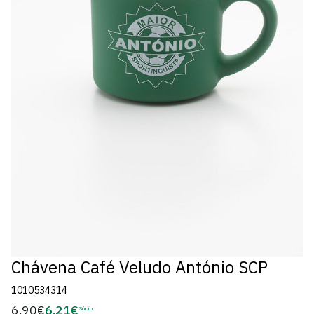
Chávena Café Veludo António SCP
1010534314
6,90€
6,21€
Preço
Sócio
Preço