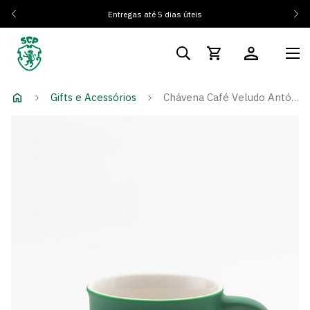
Entregas até 5 dias úteis
Gifts e Acessórios
Chávena Café Veludo António SCP