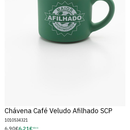
Chávena Café Veludo Afilhado SCP
1010534321
6,90€
6,21€
Preço
Sócio
Preço