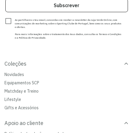
Subscrever
Ao partilhares o teu email, concordas em receber a newsletter da Loja Verde Online, com
comunicações de marketing sobre o Sporting Clube de Portugal, bem como os seus produtos
e ofertas.
Para mais informações sobre o tratamento dos teus dados, consulta os Termos e Condições
e a Política de Privacidade.
Coleções
Novidades
Equipamentos SCP
Matchday e Treino
Lifestyle
Gifts e Acessórios
Apoio ao cliente