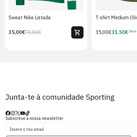
Sweat Nike Listada
T-shirt Medium Oli
Sócio
35,00€
70,00€
Preço
35,00€
31,50€
Preço
Preço
Preço
regular
regular
de
de
venda
Sócio
Junta-te à comunidade Sporting
Subscreve a nossa newsletter