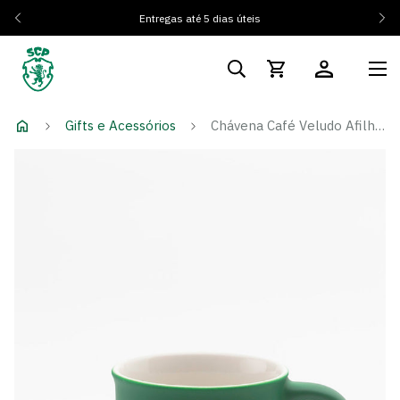
Entregas até 5 dias úteis
Gifts e Acessórios
Chávena Café Veludo Afilhado SCP