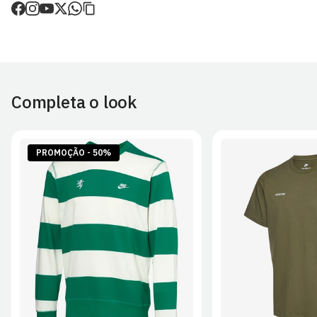
de envio.
Sporting CP!
O valor dos portes é calculado no checkout.
Devoluções
30 dias após a recepção da encomenda - aplicam-se
Termos e
Condições.
Completa o look
Artigos personalizados não podem ser devolvidos.
Para mais informações, consulta a página de
Métodos e Custos
de Envio
e
Devoluções
.
PROMOÇÃO - 50%
S
M
L
XL
2XL
S
M
L