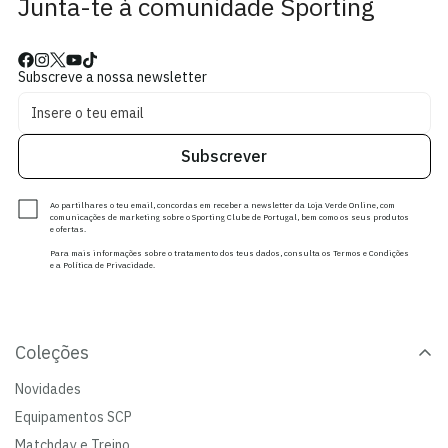
Junta-te à comunidade Sporting
Subscreve a nossa newsletter
Subscrever
Ao partilhares o teu email, concordas em receber a newsletter da Loja Verde Online, com
comunicações de marketing sobre o Sporting Clube de Portugal, bem como os seus produtos
e ofertas.
Para mais informações sobre o tratamento dos teus dados, consulta os Termos e Condições
e a Política de Privacidade.
Coleções
Novidades
Equipamentos SCP
Matchday e Treino