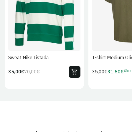
S
M
L
XL
2XL
S
M
L
Sweat Nike Listada
T-shirt Medium Oli
Sócio
35,00€
70,00€
Preço
35,00€
31,50€
Preço
Preço
Preço
regular
regular
de
de
venda
Sócio