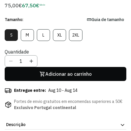
75,00€
67,50€
Preço
Sócio
Preço
regular
de
Sócio
Tamanho:
Guia de tamanho
S
M
L
XL
2XL
Variante
Variante
Variante
Variante
Variante
Esgotada
Esgotada
Esgotada
Esgotada
Esgotada
Ou
Ou
Ou
Ou
Ou
Quantidade
Indisponível
Indisponível
Indisponível
Indisponível
Indisponível
Adicionar ao carrinho
Entregue entre:
Aug 10 - Aug 14
Portes de envio gratuitos em encomendas superiores a 50€
Exclusivo Portugal continental
Descrição