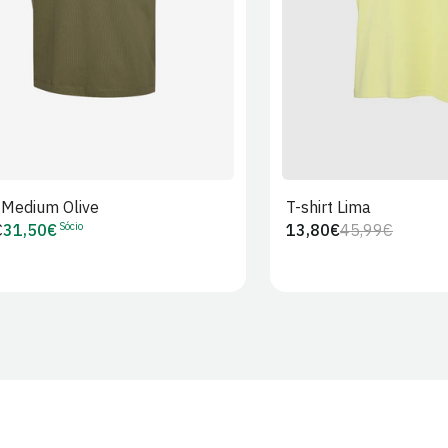
t Medium Olive
T-shirt Lima
Sócio
€
31,50€
13,80€
45,99€
Preço
Preço
Preço
r
de
regular
de
Sócio
venda