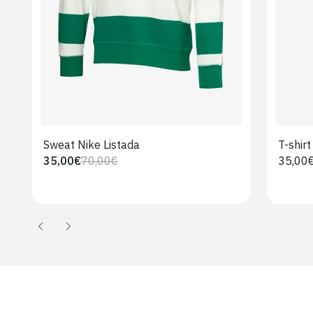
Sweat Nike Listada
T-shir
35,00€
70,00€
Preço
35,00
Preço
Preço
regula
regular
de
venda