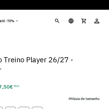
És
 até -70%
 Treino Player 26/27 -
r
7,50€
Sócio
eço
e
Guia de tamanho
cio