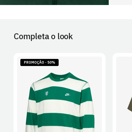
Completa o look
PROMOÇÃO - 50%
S
M
L
XL
2XL