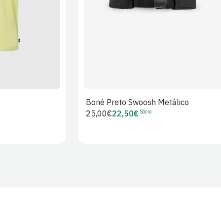
Boné Preto Swoosh Metálico
Sócio
Preço
25,00€
22,50€
Preço
regular
de
Sócio