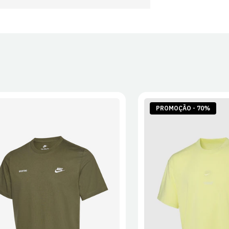
PROMOÇÃO - 70%
S
M
L
XL
2XL
S
M
L