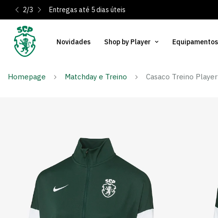
2
/
3
Entregas até 5 dias úteis
Novidades
Shop by Player
Equipamentos
Homepage
Matchday e Treino
Casaco Treino Player