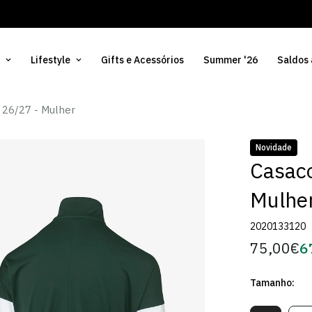
Lifestyle
Gifts e Acessórios
Summer '26
Saldos
 26/27 - Mulher
Novidade
Casaco
Mulhe
2020133120
75,00€
6
Preço
Pr
regular
d
Tamanho:
Só