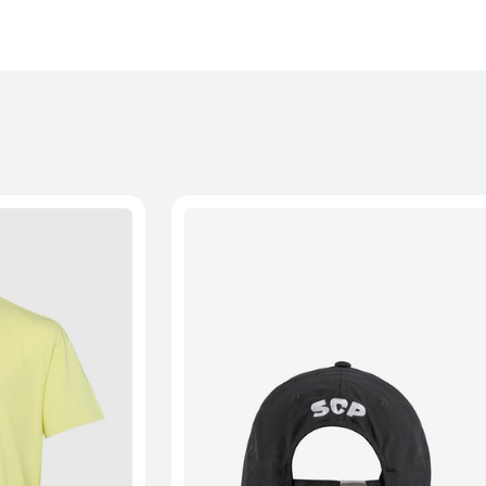
XL
2XL
S/M
M/L
L/XL