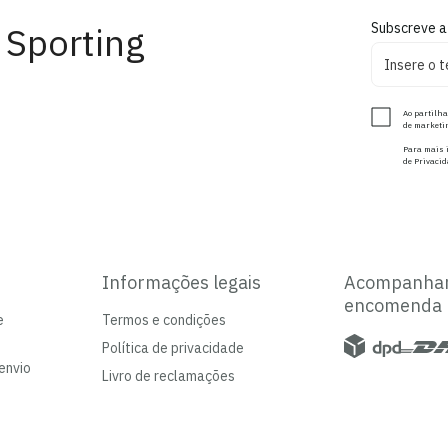
 Sporting
Subscreve a
Ao partilha
de marketin
Para mais i
de Privacid
Informações legais
Acompanha
encomenda
e
Termos e condições
Política de privacidade
envio
Livro de reclamações