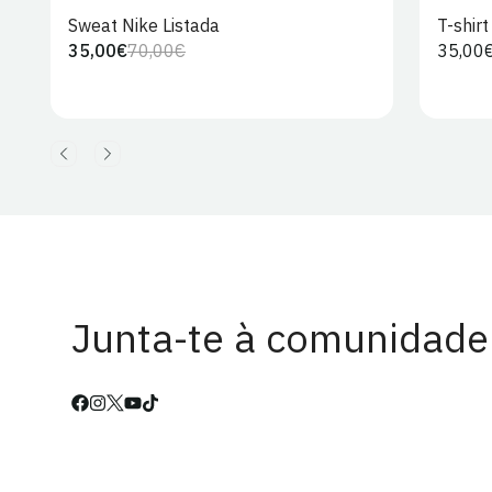
Sweat Nike Listada
T-shir
35,00€
70,00€
Preço
35,00
Preço
Preço
regula
regular
de
venda
Junta-te à comunidade