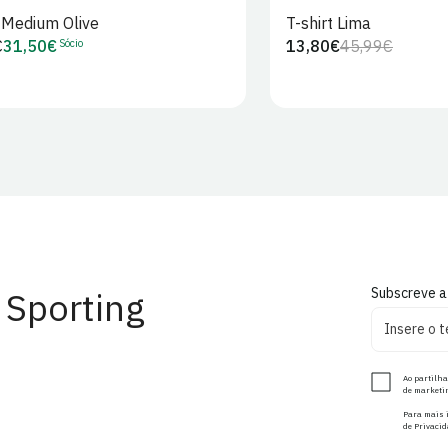
t Medium Olive
T-shirt Lima
Sócio
€
31,50€
13,80€
45,99€
Preço
Preço
Preço
r
de
regular
de
Sócio
venda
 Sporting
Subscreve a
Ao partilha
de marketin
Para mais i
de Privacid