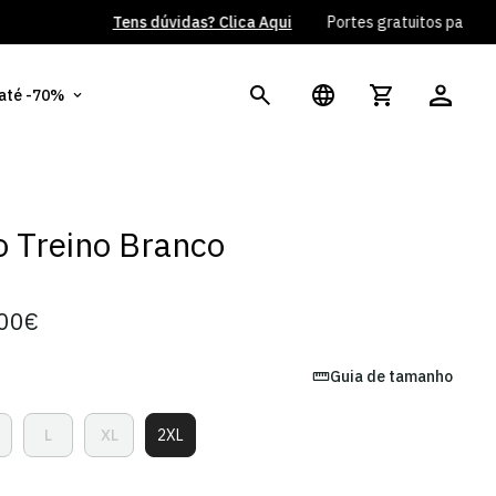
 até -70%
 Treino Branco
00€
Guia de tamanho
L
XL
2XL
ariante
Variante
Variante
Variante
sgotada
Esgotada
Esgotada
Esgotada
u
Ou
Ou
Ou