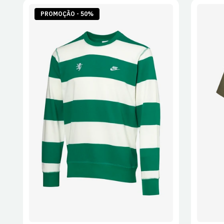
PROMOÇÃO - 50%
S
M
L
XL
2XL