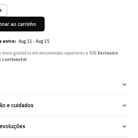
el
ndisponível
Indisponível
Indisponível
Indisponível
onar ao carrinho
e entre:
Aug 11 - Aug 15
e envio gratuitos em encomendas superiores a 50€
Exclusivo
l continental
 Branco, com o design oficial do Sporting CP. Forro interior, para
o e cuidados
 sem pesar. Já disponível na Loja Verde Online.
res semelhantes.
devoluções
ferro.