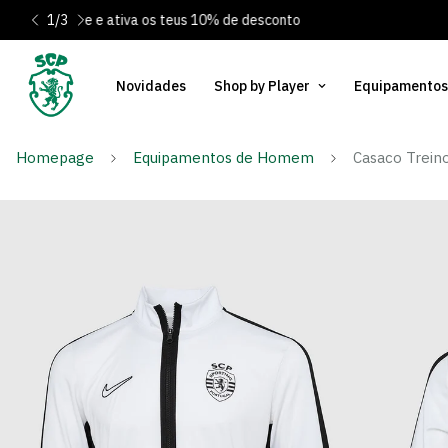
1
/
3
 Clica Aqui
Portes gratuitos para Portugal Continental em encome
Novidades
Shop by Player
Equipamentos
Homepage
Equipamentos de Homem
Casaco Trein