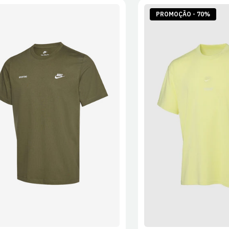
PROMOÇÃO - 70%
S
M
L
XL
2XL
S
M
L