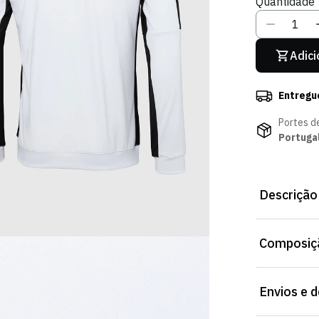
Quantidade
Indisponív
I
Adici
Entregu
Portes d
Portuga
Descrição
Casaco Treino
Composiçã
reter o calor
Lavar com co
Envios e 
Não passar a 