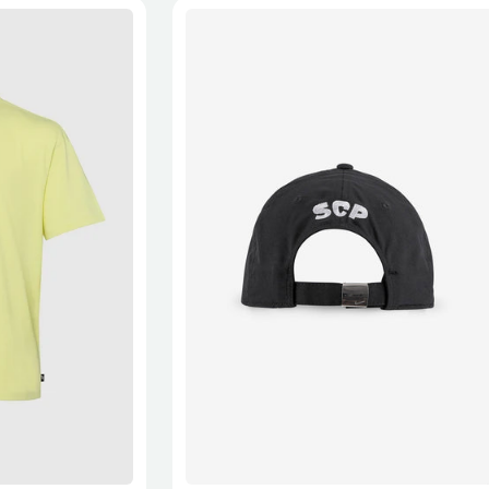
XL
2XL
S/M
M/L
L/XL