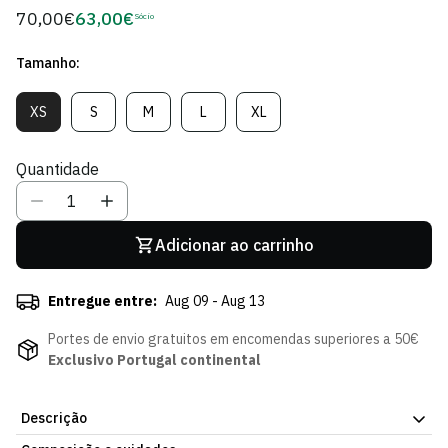
70,00€
63,00€
Preço
Sócio
Preço
regular
de
Tamanho:
Sócio
XS
S
M
L
XL
Variante
Variante
Variante
Variante
Variante
Esgotada
Esgotada
Esgotada
Esgotada
Esgotada
Ou
Ou
Ou
Ou
Ou
Quantidade
Indisponível
Indisponível
Indisponível
Indisponível
Indisponível
Adicionar ao carrinho
Entregue entre:
Aug 09 - Aug 13
Portes de envio gratuitos em encomendas superiores a 50€
Exclusivo Portugal continental
Descrição