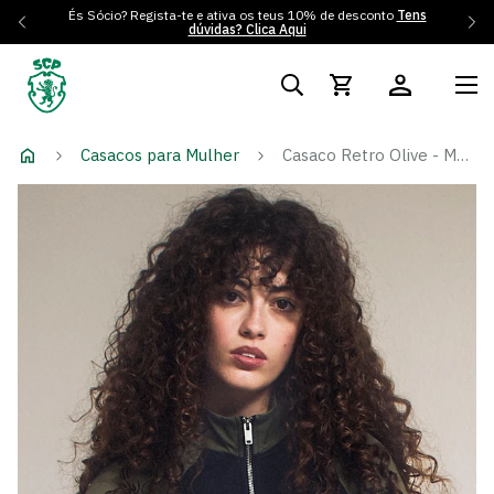
És Sócio? Regista-te e ativa os teus 10% de desconto
Tens
dúvidas? Clica Aqui
Casacos para Mulher
Casaco Retro Olive - Mulher