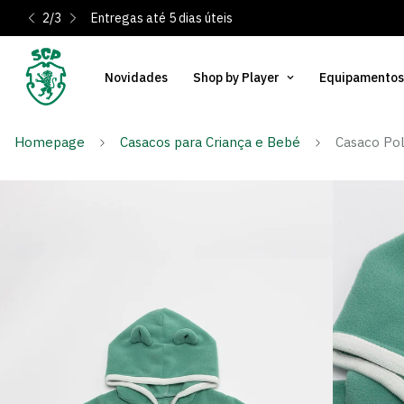
2
/
3
Entregas até 5 dias úteis
Novidades
Shop by Player
Equipamentos
Homepage
Casacos para Criança e Bebé
Casaco Pol