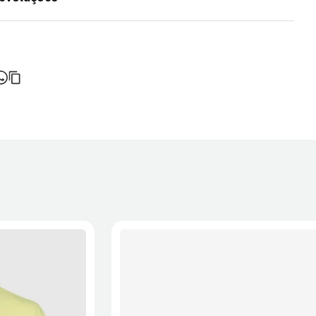
 na Loja Verde Online ou nas lojas oficiais do Sporting CP!
do de entrega varia consoante o destino e método de envio.
ortes é calculado no checkout.
 a recepção da encomenda - aplicam-se
Termos e Condições.
onalizados não podem ser devolvidos.
formações, consulta a página de
Métodos e Custos de Envio
e