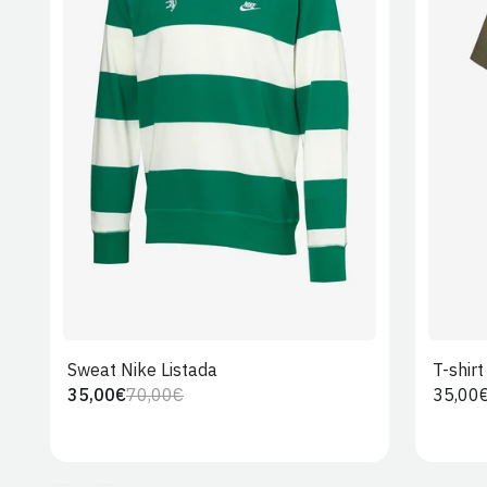
S
M
L
XL
2XL
Sweat Nike Listada
T-shir
35,00€
70,00€
Preço
35,00
Preço
Preço
regula
regular
de
venda