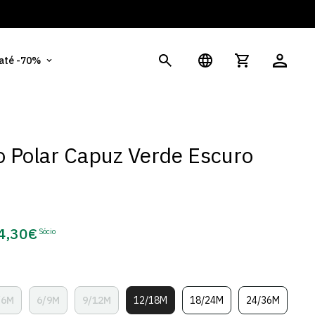
És
 até -70%
 Polar Capuz Verde Escuro
4,30€
Sócio
eço
e
cio
/6M
6/9M
9/12M
12/18M
18/24M
24/36M
Variante
Variante
Variante
Variante
Variante
Variante