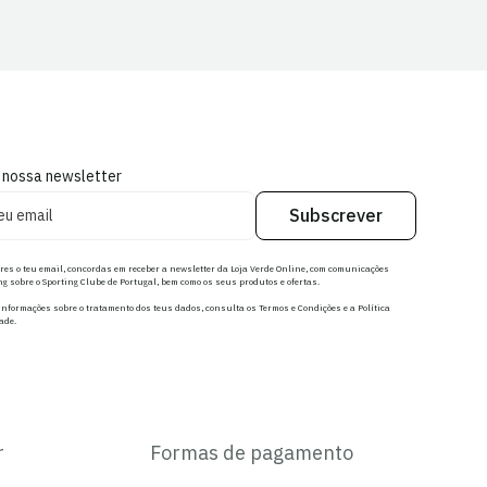
 nossa newsletter
Subscrever
res o teu email, concordas em receber a newsletter da Loja Verde Online, com comunicações
g sobre o Sporting Clube de Portugal, bem como os seus produtos e ofertas.
nformações sobre o tratamento dos teus dados, consulta os Termos e Condições e a Política
ade.
r
Formas de pagamento