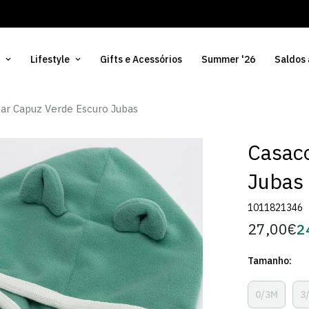
Lifestyle
Gifts e Acessórios
Summer '26
Saldos
ar Capuz Verde Escuro Jubas
Casaco
Jubas
1011821346
27,00€
2
Preço
Pr
regular
d
Tamanho:
Só
0/3M
3
Variante