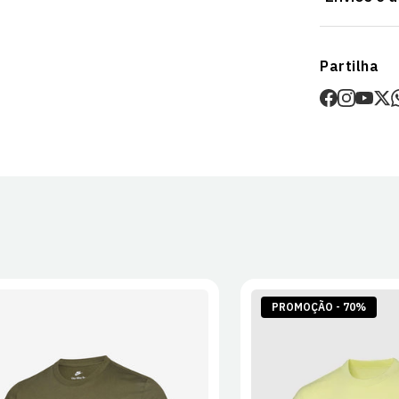
Garante o teu
Envios
Partilha
Prazo estima
O valor dos p
Devoluções
30 dias após
Artigos pers
Para mais in
Devoluções
.
PROMOÇÃO - 70%