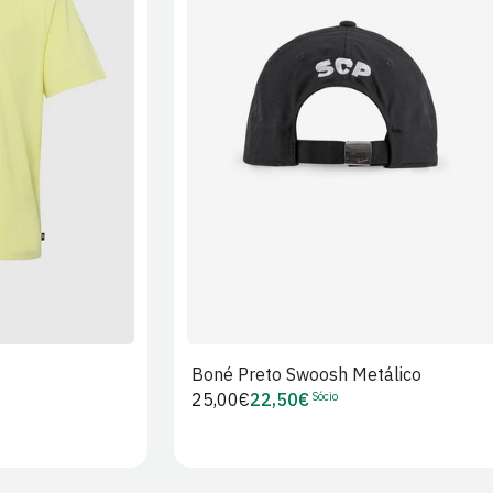
XL
2XL
S/M
M/L
L/XL
Boné Preto Swoosh Metálico
Sócio
Preço
25,00€
22,50€
Preço
regular
de
Sócio