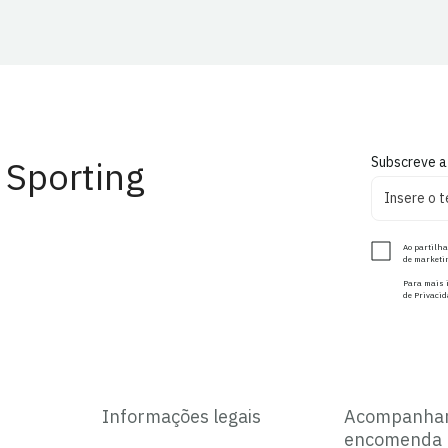
 Sporting
Subscreve a
Ao partilha
de marketin
Para mais i
de Privacid
Informações legais
Acompanha
encomenda