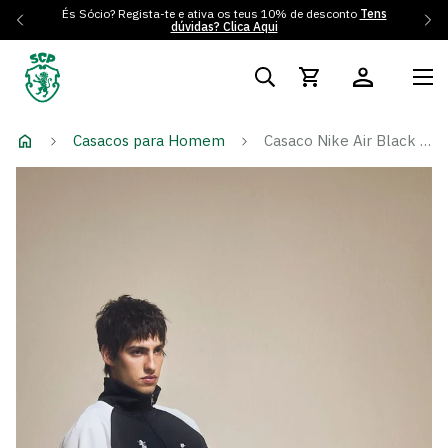
És Sócio? Regista-te e ativa os teus 10% de desconto
Tens
dúvidas? Clica Aqui
Casacos para Homem
Casaco Nike Air Black & White