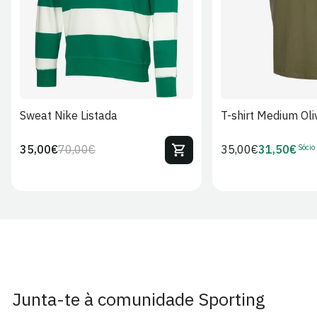
Sweat Nike Listada
T-shirt Medium Oli
Sócio
35,00€
70,00€
Preço
35,00€
31,50€
Preço
Preço
Preço
regular
regular
de
de
venda
Sócio
Junta-te à comunidade Sporting