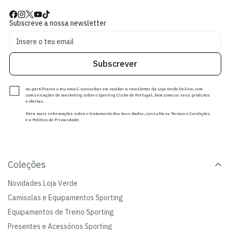
Subscreve a nossa newsletter
Subscrever
Ao partilhares o teu email, concordas em receber a newsletter da Loja Verde Online, com
comunicações de marketing sobre o Sporting Clube de Portugal, bem como os seus produtos
e ofertas.
Para mais informações sobre o tratamento dos teus dados, consulta os Termos e Condições
e a Política de Privacidade.
Coleções
Novidades Loja Verde
Camisolas e Equipamentos Sporting
Equipamentos de Treino Sporting
Presentes e Acessórios Sporting