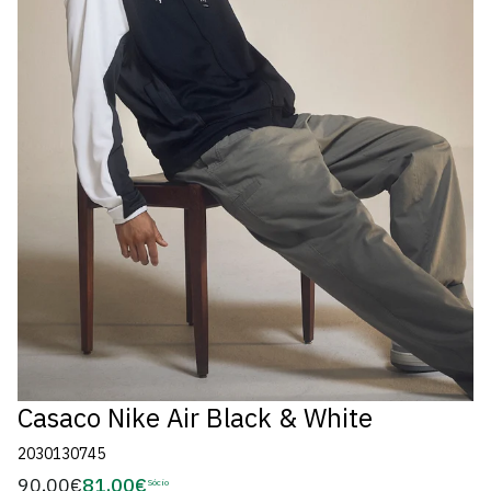
Casaco Nike Air Black & White
2030130745
90,00€
81,00€
Preço
Sócio
Preço