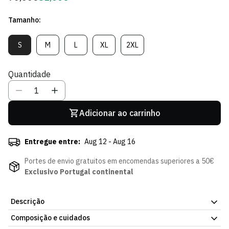
regular
de
Tamanho:
Sócio
S
M
L
XL
2XL
Variante
Variante
Variante
Variante
Variante
Esgotada
Esgotada
Esgotada
Esgotada
Esgotada
Ou
Ou
Ou
Ou
Ou
Quantidade
Indisponível
Indisponível
Indisponível
Indisponível
Indisponível
Adicionar ao carrinho
Entregue entre:
Aug 12 - Aug 16
Portes de envio gratuitos em encomendas superiores a 50€
Exclusivo Portugal continental
Descrição
Composição e cuidados
Casaco Nike Air Black & White, com o design oficial do Sporting