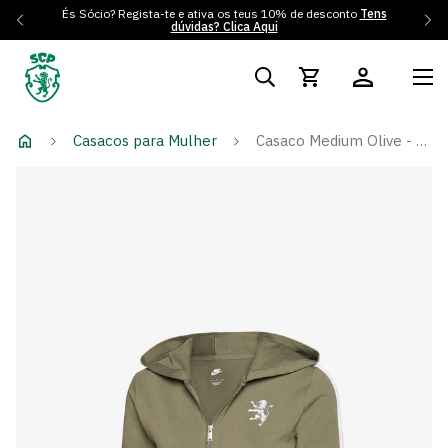
És Sócio? Regista-te e ativa os teus 10% de desconto
Tens
dúvidas? Clica Aqui
Casacos para Mulher
Casaco Medium Olive - Mulher