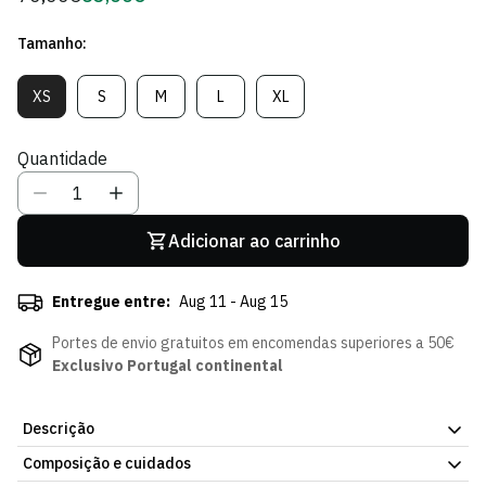
regular
de
Tamanho:
Sócio
XS
S
M
L
XL
Variante
Variante
Variante
Variante
Variante
Esgotada
Esgotada
Esgotada
Esgotada
Esgotada
Ou
Ou
Ou
Ou
Ou
Quantidade
Indisponível
Indisponível
Indisponível
Indisponível
Indisponível
Adicionar ao carrinho
Entregue entre:
Aug 11 - Aug 15
Portes de envio gratuitos em encomendas superiores a 50€
Exclusivo Portugal continental
Descrição
Composição e cuidados
Casaco Medium Olive - Mulher, da atual coleção da Loja Verde