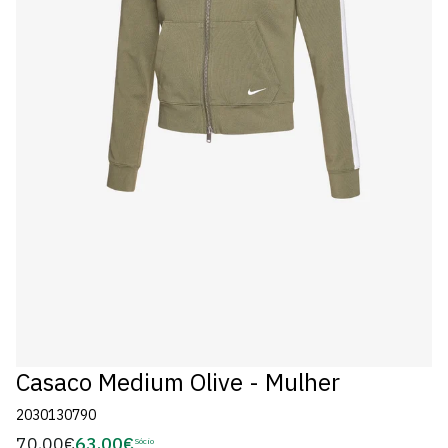
Casaco Medium Olive - Mulher
2030130790
70,00€
63,00€
Preço
Sócio
Preço