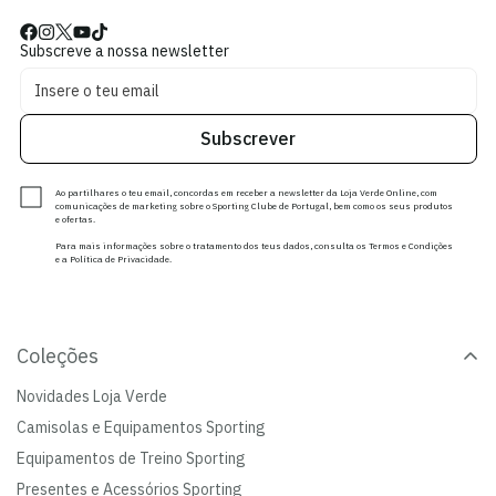
Subscreve a nossa newsletter
Subscrever
Ao partilhares o teu email, concordas em receber a newsletter da Loja Verde Online, com
comunicações de marketing sobre o Sporting Clube de Portugal, bem como os seus produtos
e ofertas.
Para mais informações sobre o tratamento dos teus dados, consulta os Termos e Condições
e a Política de Privacidade.
Coleções
Novidades Loja Verde
Camisolas e Equipamentos Sporting
Equipamentos de Treino Sporting
Presentes e Acessórios Sporting