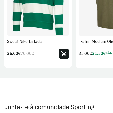
Sweat Nike Listada
T-shirt Medium Oli
Sócio
35,00€
70,00€
Preço
35,00€
31,50€
Preço
Preço
Preço
regular
regular
de
de
venda
Sócio
Junta-te à comunidade Sporting