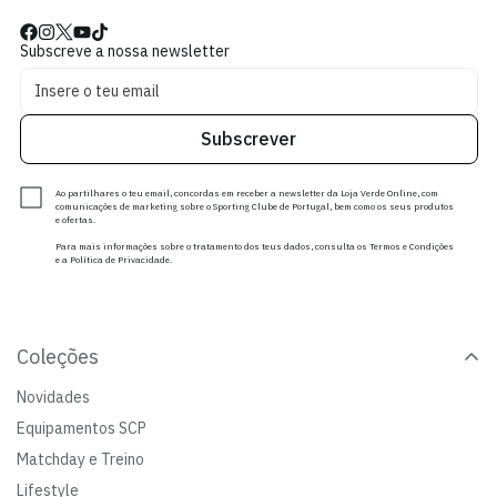
Subscreve a nossa newsletter
Subscrever
Ao partilhares o teu email, concordas em receber a newsletter da Loja Verde Online, com
comunicações de marketing sobre o Sporting Clube de Portugal, bem como os seus produtos
e ofertas.
Para mais informações sobre o tratamento dos teus dados, consulta os Termos e Condições
e a Política de Privacidade.
Coleções
Novidades
Equipamentos SCP
Matchday e Treino
Lifestyle