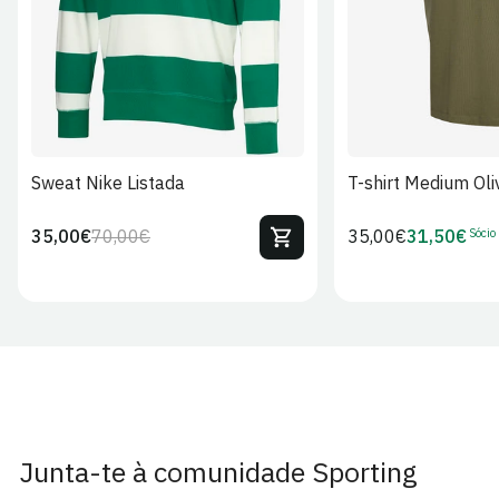
Sweat Nike Listada
T-shirt Medium Oli
Sócio
35,00€
70,00€
Preço
35,00€
31,50€
Preço
Preço
Preço
regular
regular
de
de
venda
Sócio
Junta-te à comunidade Sporting