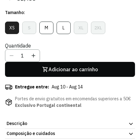
regular
de
Tamanho:
venda
XS
S
M
L
XL
2XL
Variante
Variante
Variante
Variante
Variante
Variante
Esgotada
Esgotada
Esgotada
Esgotada
Esgotada
Esgotada
Ou
Ou
Ou
Ou
Ou
Ou
Quantidade
Indisponível
Indisponível
Indisponível
Indisponível
Indisponível
Indisponível
Adicionar ao carrinho
Entregue entre:
Aug 10 - Aug 14
Portes de envio gratuitos em encomendas superiores a 50€
Exclusivo Portugal continental
Descrição
Composição e cuidados
Casaco Golden Echo White - Mulher, da atual coleção da Loja