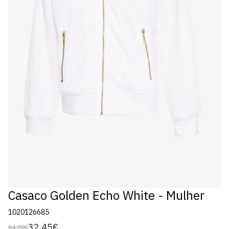
Casaco Golden Echo White - Mulher
1020126685
32,45€
64,90€
Preço
Preço