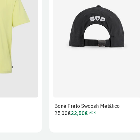
XL
2XL
S/M
M/L
L/XL
Boné Preto Swoosh Metálico
Sócio
Preço
25,00€
22,50€
Preço
regular
de
Sócio