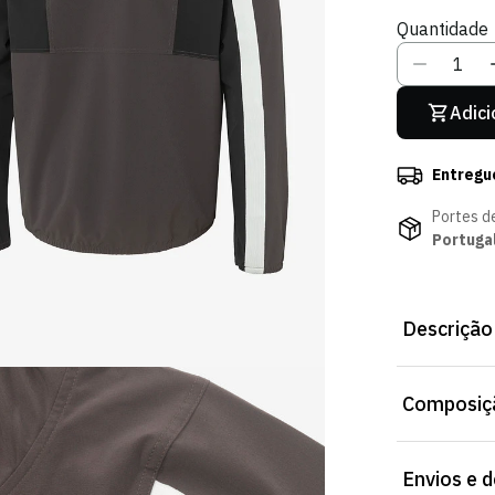
Ou
O
Quantidade
Indisponív
In
Adici
Entregu
Portes d
Portuga
Descrição
Casaco do Hin
Composiçã
acabamentos p
Composição: 
Envios e 