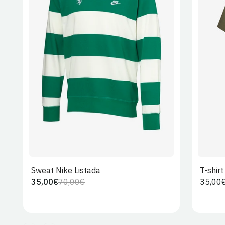
S
M
L
XL
2XL
Sweat Nike Listada
T-shir
35,00€
70,00€
Preço
35,00
Preço
Preço
regula
regular
de
venda