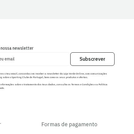
 nossa newsletter
Subscrever
res o teu email, concordas em receber a newsletter da Loja Verde Online, com comunicações
g sobre o Sporting Clube de Portugal, bem como os seus produtos e ofertas.
nformações sobre o tratamento dos teus dados, consulta os Termos e Condições e a Política
ade.
r
Formas de pagamento