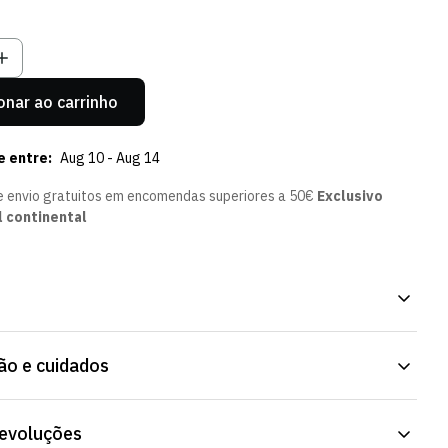
u
Ou
Ou
Ou
el
disponível
Indisponível
Indisponível
Indisponível
onar ao carrinho
e entre:
Aug 10 - Aug 14
e envio gratuitos em encomendas superiores a 50€
Exclusivo
l continental
o 26/27, da atual coleção da Loja Verde Online. Fecho e
o e cuidados
ensados para uso diário. Já disponível na Loja Verde Online.
85% poliéster + 15% elastano
devoluções