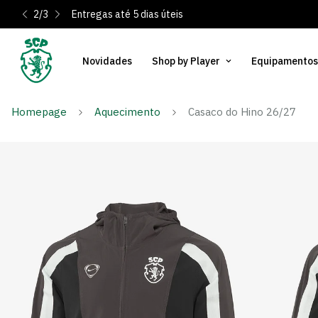
2
/
3
Entregas até 5 dias úteis
Novidades
Shop by Player
Equipamentos
Homepage
Aquecimento
Casaco do Hino 26/27