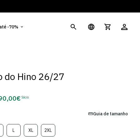
És
 até -70%
 do Hino 26/27
90,00€
Sócio
Preço
de
Guia de tamanho
Sócio
L
XL
2XL
ariante
Variante
Variante
Variante
sgotada
Esgotada
Esgotada
Esgotada