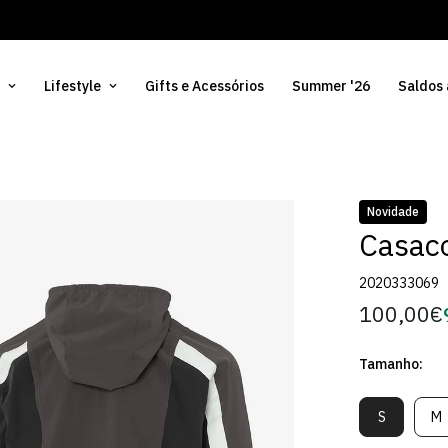
Lifestyle
Gifts e Acessórios
Summer '26
Saldos
Novidade
Casaco
2020333069
100,00€
Preço
regular
Tamanho:
S
M
Variante
V
Esgotada
E