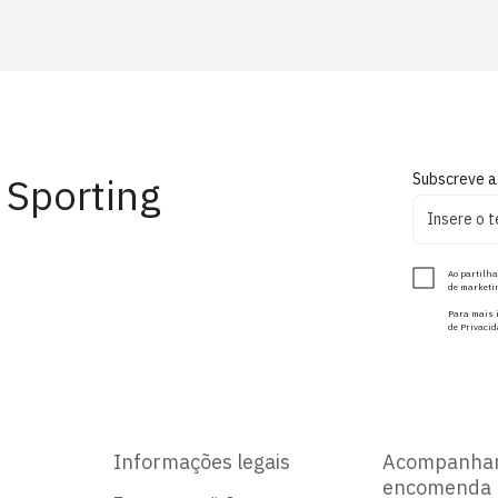
 Sporting
Subscreve a
Ao partilha
de marketin
Para mais i
de Privacid
Informações legais
Acompanha
encomenda