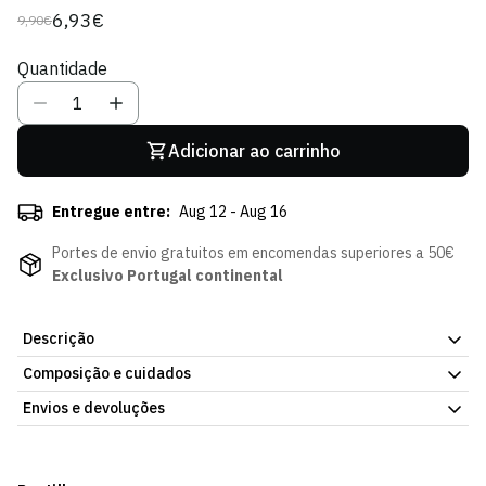
6,93€
9,90€
Preço
Preço
regular
de
Quantidade
venda
Adicionar ao carrinho
Entregue entre:
Aug 12 - Aug 16
Portes de envio gratuitos em encomendas superiores a 50€
Exclusivo Portugal continental
Descrição
Composição e cuidados
Caneca Veludo Prateada SCP, com o emblema do Sporting Clube
de Portugal. Material resistente, para uso diário. Faz parte da
Envios e devoluções
atual coleção da Loja Verde Online.
Envios
Prazo estimado de entrega varia consoante o destino e método