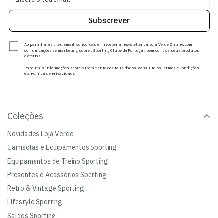
Subscrever
Ao partilhares o teu email, concordas em receber a newsletter da Loja Verde Online, com
comunicações de marketing sobre o Sporting Clube de Portugal, bem como os seus produtos
e ofertas.
Para mais informações sobre o tratamento dos teus dados, consulta os Termos e Condições
e a Política de Privacidade.
Coleções
Novidades Loja Verde
Camisolas e Equipamentos Sporting
Equipamentos de Treino Sporting
Presentes e Acessórios Sporting
Retro & Vintage Sporting
Lifestyle Sporting
Saldos Sporting