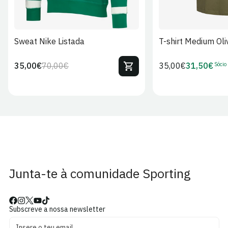
Sweat Nike Listada
T-shirt Medium Oli
Sócio
35,00€
70,00€
Preço
35,00€
31,50€
Preço
Preço
Preço
regular
regular
de
de
venda
Sócio
Junta-te à comunidade Sporting
Subscreve a nossa newsletter