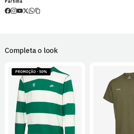
Partilha
de envio.
O valor dos portes é calculado no checkout.
Devoluções
30 dias após a recepção da encomenda - aplicam-se
Termos e
Condições.
Completa o look
Artigos personalizados não podem ser devolvidos.
Para mais informações, consulta a página de
Métodos e Custos
de Envio
e
Devoluções
.
PROMOÇÃO - 50%
S
M
L
XL
2XL
S
M
L